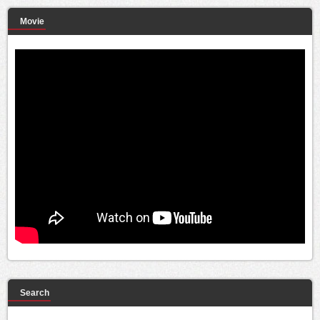
Movie
Search