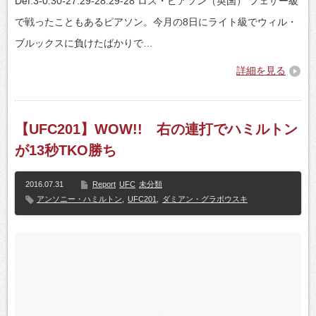
Def.3-0:30-27.29-28.29-28 ロス・ピアソン（英国） フェザー級
で戦ったこともあるピアソン。今月の8日にライト級でウィル・
ブルックスに負けたばかりで…
詳細を見る
【UFC201】WOW!! 右の連打でハミルトン
が13秒TKO勝ち
2016.07.31
Report
UFC
未分類
アンソニー・ハミルトン
,
UFC201
,
ダミアン・グラボウスキ