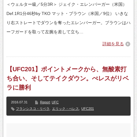
＜ウェルター級／5分3R＞ ジェイク・エレンバーガー（米国）
Def.1R1分46秒by TKO マット・ブラウン（米国／9位） いきな
り右ストレートでダウンを奪ったエレンバーガー。ブラウンはハ
ーフガードを取って左腕を差して立ち…
詳細を見る
【UFC201】ポイントメークから、無酸素打
ち合い、そしてテイクダウン。ぺレスがリベ
ラに勝利
2016.07.31
Report
UFC
フランシスコ・リベラ
,
エリック・ぺレス
,
UFC201