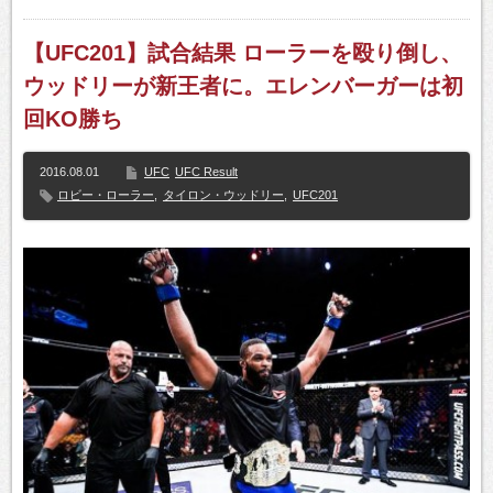
【UFC201】試合結果 ローラーを殴り倒し、
ウッドリーが新王者に。エレンバーガーは初
回KO勝ち
2016.08.01
UFC
UFC Result
ロビー・ローラー
,
タイロン・ウッドリー
,
UFC201