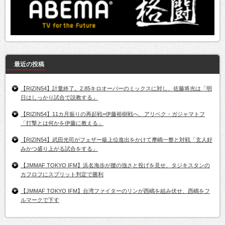
最近の投稿
【RIZIN54】計量終了。2.85キロオーバーのミックスに対し、佐藤将光は「明
日はしっかり試合で説教する」
【RIZIN54】11カ月振りの再起戦=伊藤裕樹戦へ、アリベク・ガジャマトフ
「打撃とは何かを伊藤に教える」
【RIZIN54】武田光司がフェザー級上位進出をかけて摩嶋一整と対戦「玄人好
みかつ盛り上がる試合をする」
【JMMAF TOKYO IFM】浜名海歩が腰の強さと投げを見せ、タジキスタンの
カフロフにスプリット判定で勝利
【JMMAF TOKYO IFM】台湾ファイターのリンが西嶋を組み伏せ、西嶋をフ
ルマークで下す