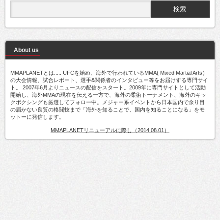
About us
MMAPLANETとは..... UFCを始め、海外で行われているMMA( Mixed Martial Arts）
の大会情報、試合レポート、選手&関係者のインタビュー等をお届けする専門サイ
ト。 2007年6月よりニュースの配信をスタート。2009年に専門サイトとして活動
開始し、海外MMAの現在を伝える一方で、海外の柔術トーナメント、海外のキッ
クボクシングも厳選してフォロー中。メジャー系イベントから日本国内で余り目
の届かない良質の格闘技まで「海外を知ることで、国内を知ることになる」をモ
ットーに発信します。
MMAPLANETリニューアルに際し（2014.08.01）