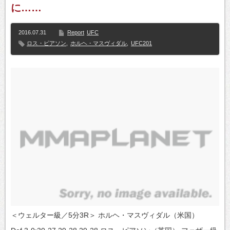
に……
2016.07.31
Report
UFC
ロス・ピアソン
,
ホルヘ・マスヴィダル
,
UFC201
＜ウェルター級／5分3R＞ ホルヘ・マスヴィダル（米国）