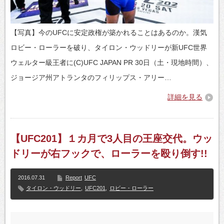
【写真】今のUFCに安定政権が築かれることはあるのか。漢気
ロビー・ローラーを破り、タイロン・ウッドリーが新UFC世界
ウェルター級王者に(C)UFC JAPAN PR 30日（土・現地時間）、
ジョージア州アトランタのフィリップス・アリー…
詳細を見る
【UFC201】１カ月で3人目の王座交代。ウッ
ドリーが右フックで、ローラーを殴り倒す!!
2016.07.31
Report
UFC
タイロン・ウッドリー
,
UFC201
,
ロビー・ローラー