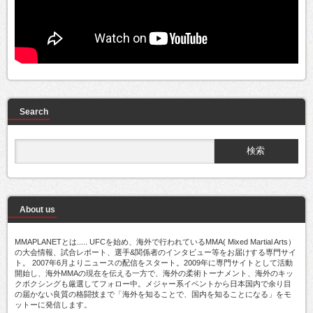
Search
About us
MMAPLANETとは..... UFCを始め、海外で行われているMMA( Mixed Martial Arts）
の大会情報、試合レポート、選手&関係者のインタビュー等をお届けする専門サイ
ト。 2007年6月よりニュースの配信をスタート。2009年に専門サイトとして活動
開始し、海外MMAの現在を伝える一方で、海外の柔術トーナメント、海外のキッ
クボクシングも厳選してフォロー中。メジャー系イベントから日本国内で余り目
の届かない良質の格闘技まで「海外を知ることで、国内を知ることになる」をモ
ットーに発信します。