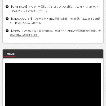
【ONE TIC25】キックT一回戦でグレゴリアンと対戦、マムカ・ウスビャン
「私はマラットと“闘い”に行く」
【KNOCK OUT67】スラサックとRED王座決定戦、“狂拳”迅「ムエタイの練習
を一切やらないから勝てる」
【JMMAF TOKYO IFM】日本強化策。画期的=アマMMAで国際戦大会実現。世
界5カ国から9選手が来日
Movie