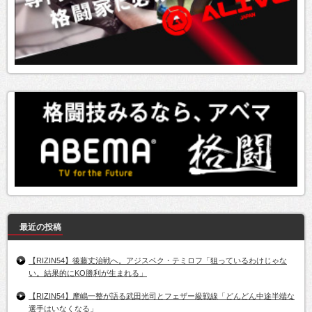
最近の投稿
【RIZIN54】後藤丈治戦へ。アジスベク・テミロフ「狙っているわけじゃな
い。結果的にKO勝利が生まれる」
【RIZIN54】摩嶋一整が語る武田光司とフェザー級戦線「どんどん中途半端な
選手はいなくなる」