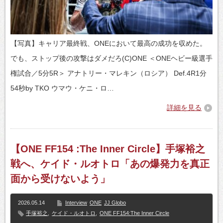
【写真】キャリア最終戦、ONEにおいて最高の成功を収めた。
でも、ストップ後の攻撃はダメだろ(C)ONE ＜ONEヘビー級選手
権試合／5分5R＞ アナトリー・マレキン（ロシア） Def.4R1分
54秒by TKO ウマウ・ケニ・ロ…
詳細を見る
【ONE FF154 :The Inner Circle】手塚裕之
戦へ、ケイド・ルオトロ「あの爆発力を真正
面から受けないよう」
2026.05.14
Interview
ONE
JJ Globo
手塚裕之
,
ケイド・ルオトロ
,
ONE FF154:The Inner Circle