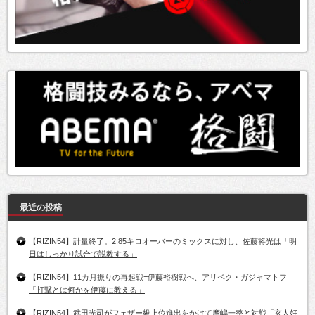
最近の投稿
【RIZIN54】計量終了。2.85キロオーバーのミックスに対し、佐藤将光は「明
日はしっかり試合で説教する」
【RIZIN54】11カ月振りの再起戦=伊藤裕樹戦へ、アリベク・ガジャマトフ
「打撃とは何かを伊藤に教える」
【RIZIN54】武田光司がフェザー級上位進出をかけて摩嶋一整と対戦「玄人好