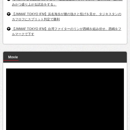
みかつ盛り上がる試合をする」
【JMMAF TOKYO IFM】浜名海歩が腰の強さと投げを見せ、タジキスタンの
カフロフにスプリット判定で勝利
【JMMAF TOKYO IFM】台湾ファイターのリンが西嶋を組み伏せ、西嶋をフ
ルマークで下す
Movie