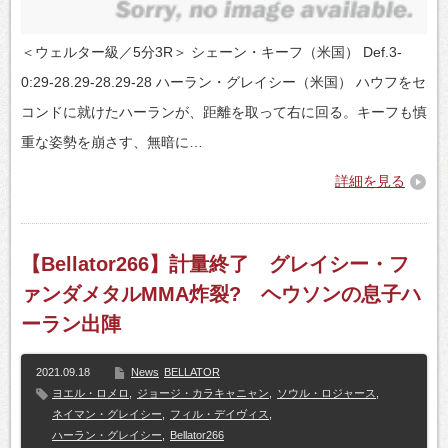
＜ウェルター級／5分3R＞ シェーン・キーフ（米国） Def.3-
0:29-28.29-28.29-28 ハーラン・グレイシー（米国） ハウフをセ
コンドに就けたハーランが、距離を取って右に回る。キーフも慎
重な姿勢を崩さす、無暗に…
詳細を見る
【Bellator266】計量終了 グレイシー・フ
ァンダメタルMMA炸裂? ヘウソンの息子ハ
ーラン出陣
2021.09.18
News
BELLATOR
ヨエル・ロメロ
,
ジョージ・カラキャニャン
,
ソウル・ロジャース
,
ネイマン・グレイシー
,
フィル・デイヴィス
,
ハーラン・グレイシー
,
Bellator266