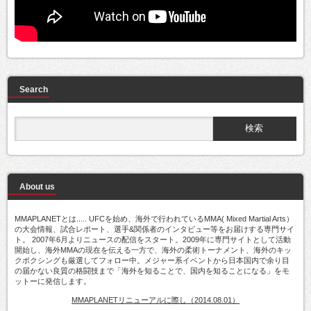
Search
About us
MMAPLANETとは..... UFCを始め、海外で行われているMMA( Mixed Martial Arts）
の大会情報、試合レポート、選手&関係者のインタビュー等をお届けする専門サイ
ト。 2007年6月よりニュースの配信をスタート。2009年に専門サイトとして活動
開始し、海外MMAの現在を伝える一方で、海外の柔術トーナメント、海外のキッ
クボクシングも厳選してフォロー中。メジャー系イベントから日本国内で余り目
の届かない良質の格闘技まで「海外を知ることで、国内を知ることになる」をモ
ットーに発信します。
MMAPLANETリニューアルに際し（2014.08.01）