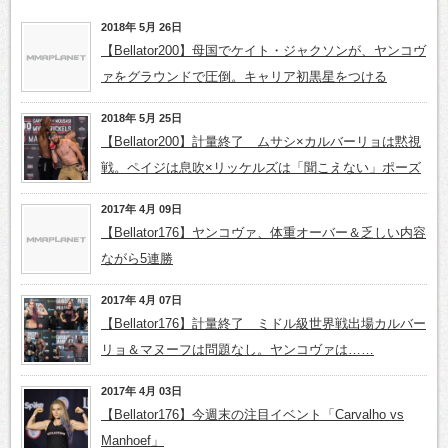
2018年 5月 26日
【Bellator200】母国でケイト・ジャクソンが、ヤンコヴ
ァをグラウンドで圧倒。キャリア初黒星をつける
2018年 5月 25日
【Bellator200】計量終了 ムサシ×カルバーリョは黙視
戦。ペイジは息吹×リッケルズは「聞こえない」ポーズ
2017年 4月 09日
【Bellator176】ヤンコヴァ、体重オーバー＆乏しい内容
ながら5連勝
2017年 4月 07日
【Bellator176】計量終了 ミドル級世界戦出場カルバー
リョ＆マヌーフは問題なし。ヤンコヴァは……
2017年 4月 03日
【Bellator176】今週末の注目イベント「Carvalho vs
Manhoef」