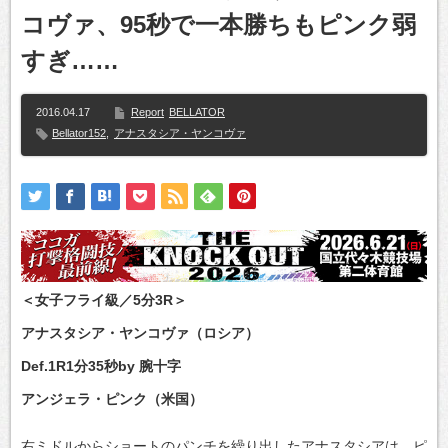
コヴァ、95秒で一本勝ちもピンク弱
すぎ……
2016.04.17
Report
BELLATOR
Bellator152
,
アナスタシア・ヤンコヴァ
＜女子フライ級／5分3R＞
アナスタシア・ヤンコヴァ（ロシア）
Def.1R1分35秒by 腕十字
アンジェラ・ピンク（米国）
右ミドルからショートのパンチを繰り出したアナスタシアは、ピ