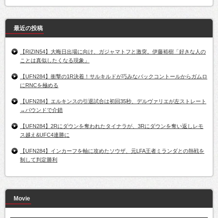
最近の投稿
【RIZIN54】大晦日出場に向け、ガジャマトフと激突。伊藤裕樹「好きな人の
ことは真似したくなる現象」
【UFN284】衝撃の1R決着！サルキルドが巧みなバックコントールからガムロ
にRNCを極める
【UFN284】エルキンスの引退試合は初回35秒、デルヴァリエが左ストレート
→パウンドで介錯
【UFN284】2Rにダウンを奪われたタイナラが、3Rにダウンを奪い返しレモ
ス越え&UFC4連勝に
【UFN284】インカーフを軸に攻めたソウザ、元LFA王者ミランダとの熱戦を
制して判定勝利
Movie