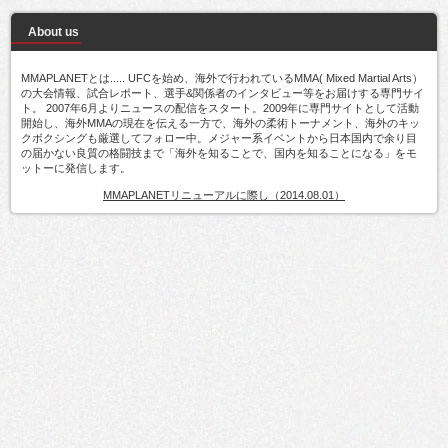
About us
MMAPLANETとは..... UFCを始め、海外で行われているMMA( Mixed Martial Arts）
の大会情報、試合レポート、選手&関係者のインタビュー等をお届けする専門サイ
ト。 2007年6月よりニュースの配信をスタート。2009年に専門サイトとして活動
開始し、海外MMAの現在を伝える一方で、海外の柔術トーナメント、海外のキッ
クボクシングも厳選してフォロー中。メジャー系イベントから日本国内で余り目
の届かない良質の格闘技まで「海外を知ることで、国内を知ることになる」をモ
ットーに発信します。
MMAPLANETリニューアルに際し（2014.08.01）