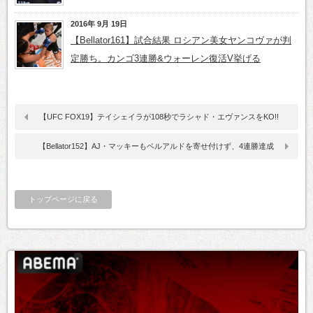
2016年 9月 19日
【Bellator161】試合結果 ロシアン美女ヤンコヴァが判
定勝ち。カンゴ3連勝&ウォーレン復活V挙げる
【UFC FOX19】テイシェイラが108秒でラシャド・エヴァンスをKO!!
【Bellator152】AJ・マッキーもベルアルドを寄せ付けず、4連勝達成
トップページに戻る