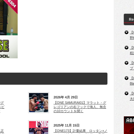
Re
【
野
【
程
【
ブ
【
B
【
2026年 4月 29日
大
でグ
【ONE SAMURAI01】マラット・グ
スビ
レゴリアンの右フックで海人、無念
行
の10カウントを聞く
2025年 11月 15日
杁正
【ONE173】計量結果 ロッタン×ノ