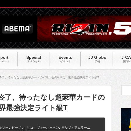
port
Special
Events
JJ Globo
J-C
レポート
スペシャル
イベント
柔術
国内M
開計量終了、待ったなし超豪華カードのパリ大会&限りなく世界最強決定ライト級T
計量終了、待ったなし超豪華カードの
界最強決定ライト級T
ッソーンピーノン
,
リコ・ヴァーホーベン
,
モサブ・アムラーニ
,