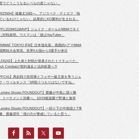
度でどうこうなるレベルの差じゃない」
RIZIN54】後藤丈治戦へ。アジスベク・テミロフ「狙
ているわけじゃない。結果的にKO勝利が生まれる」
PFL2026#11&MVP】ジェイク・ポールがMMAでネイ
に対戦表明。ウスマンは「彼はYouTuber」
JMMAF TOKYO IFM】日本強化策。画期的=アマMMA
国際戦大会実現。世界5カ国から9選手が来日
LFA242】上久保と対戦が発表されたトイチュベク。
lack Combatが契約違反と法的処置へ?!
PFC41】再起戦で吹田琢とフェザー級王座を争うジェ
ク・ウィルキンス「5R戦うつもりはないですね」
Lemino Shooto POUNDOUT】齋藤が中島に競り勝
、トーナメント決勝へ。10/19後楽園で野瀬と激突
Lemino Shooto POUNDOUT】一回り下の中島陸とT準
勝。齋藤奨司「僕の方が警戒していると思う」