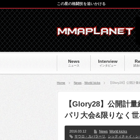
この星の格闘技を追いかける
News
Interview
Re
ニュース
インタビュー
試合
Home
News
,
World kicks
【Glory28】公
【Glory28】公開
パリ大会&限りなく世
2016.03.12
News
World kicks
サウロ・カバラーリ
,
シッティチャイ・シ