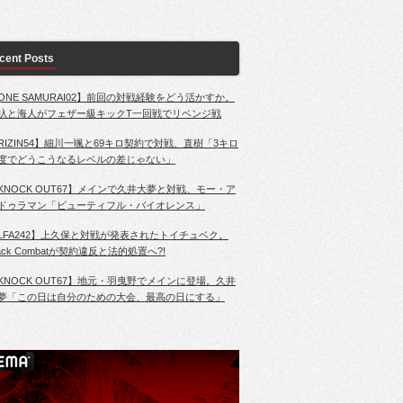
cent Posts
ONE SAMURAI02】前回の対戦経験をどう活かすか。
杁と海人がフェザー級キックT一回戦でリベンジ戦
RIZIN54】細川一颯と69キロ契約で対戦、直樹「3キロ
度でどうこうなるレベルの差じゃない」
KNOCK OUT67】メインで久井大夢と対戦、モー・ア
ドゥラマン「ビューティフル・バイオレンス」
LFA242】上久保と対戦が発表されたトイチュベク。
lack Combatが契約違反と法的処置へ?!
KNOCK OUT67】地元・羽曳野でメインに登場。久井
夢「この日は自分のための大会、最高の日にする」