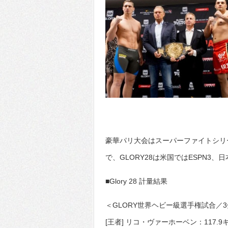
豪華パリ大会はスーパーファイトシリーズが
で、GLORY28は米国ではESPN3、
■Glory 28 計量結果
＜GLORY世界ヘビー級選手権試合／3
[王者] リコ・ヴァーホーベン：117.9