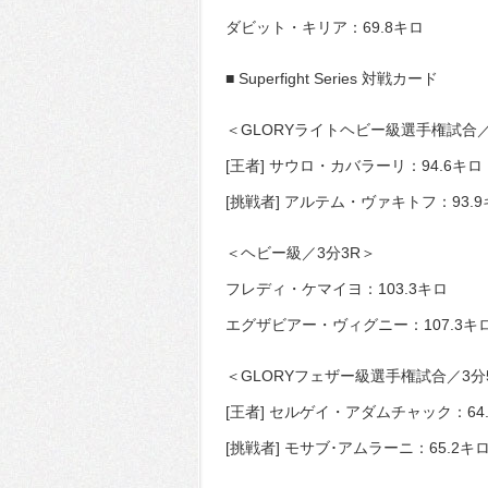
ダビット・キリア：69.8キロ
■ Superfight Series 対戦カード
＜GLORYライトヘビー級選手権試合／
[王者] サウロ・カバラーリ：94.6キロ
[挑戦者] アルテム・ヴァキトフ：93.
＜ヘビー級／3分3R＞
フレディ・ケマイヨ：103.3キロ
エグザビアー・ヴィグニー：107.3キ
＜GLORYフェザー級選手権試合／3分
[王者] セルゲイ・アダムチャック：64
[挑戦者] モサブ･アムラーニ：65.2キ