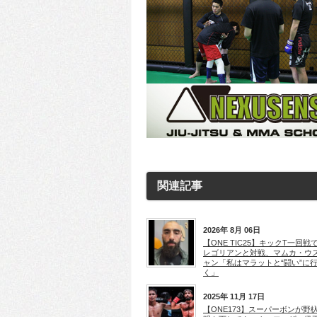
関連記事
2026年 8月 06日
【ONE TIC25】キックT一回戦
レゴリアンと対戦、マムカ・ウ
ャン「私はマラットと“闘い”に
く」
2025年 11月 17日
【ONE173】スーパーボンが野