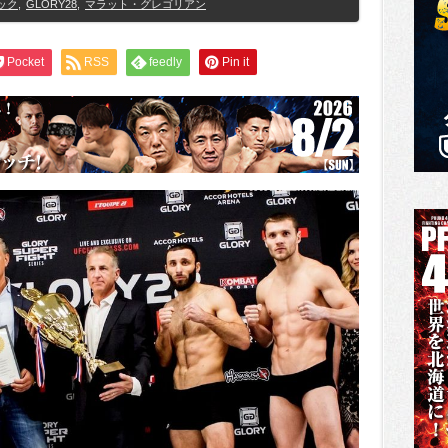
ック
,
GLORY28
,
マラット・グレゴリアン
Pocket
RSS
feedly
Pin it