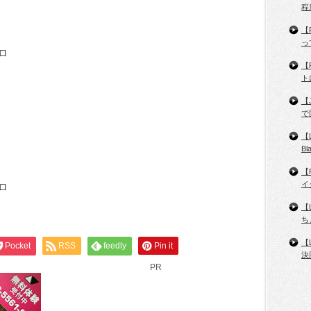
程
【
っ
ロ
【
ト
【
で
【
B
【
イ
ロ
【
ち
【
Pocket
RSS
feedly
Pin it
決
PR