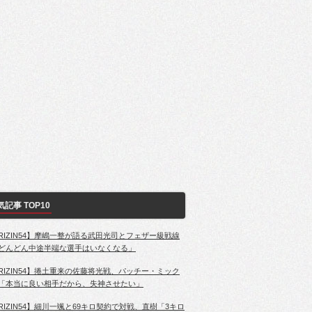
気記事 TOP10
RIZIN54】摩嶋一整が語る武田光司とフェザー級戦線
どんどん中途半端な選手はいなくなる」
RIZIN54】捲土重来の佐藤将光戦、パッチー・ミック
「本当に良い相手だから、失神させたい」
RIZIN54】細川一颯と69キロ契約で対戦、直樹「3キロ