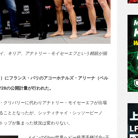
イ、キリア、アナトリー・モイセーエフという精鋭が揃
・同）にフランス・パリのアコーホテルズ・アリーナ（ベル
Y28の公開計量が行われた。
・クリバリーに代わりアナトリー・モイセーエフが出場
ることとなったが、シッティチャイ・シッソーピーノ
トップが集まった状況は変わりない。
メインのGlory世界ヘビー級選手権試合=王