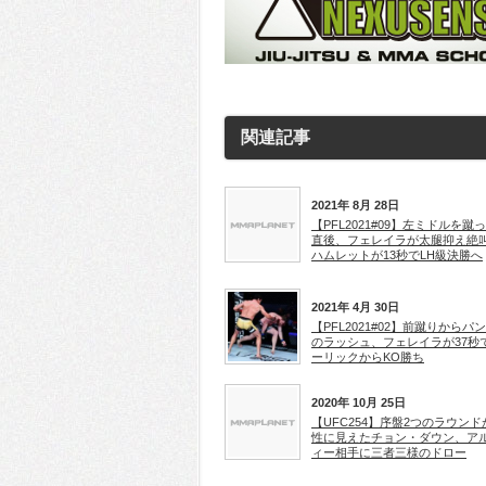
関連記事
2021年 8月 28日
【PFL2021#09】左ミドルを蹴
直後、フェレイラが太腿抑え絶
ハムレットが13秒でLH級決勝へ
2021年 4月 30日
【PFL2021#02】前蹴りからパ
のラッシュ、フェレイラが37秒
ーリックからKO勝ち
2020年 10月 25日
【UFC254】序盤2つのラウンド
性に見えたチョン・ダウン、ア
ィー相手に三者三様のドロー