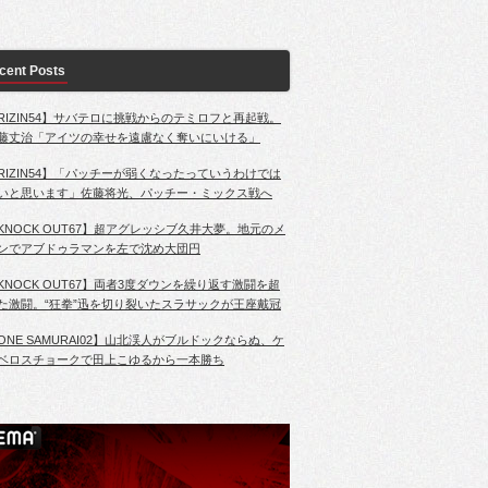
cent Posts
RIZIN54】サバテロに挑戦からのテミロフと再起戦。
藤丈治「アイツの幸せを遠慮なく奪いにいける」
RIZIN54】「パッチーが弱くなったっていうわけでは
いと思います」佐藤将光、パッチー・ミックス戦へ
KNOCK OUT67】超アグレッシブ久井大夢。地元のメ
ンでアブドゥラマンを左で沈め大団円
KNOCK OUT67】両者3度ダウンを繰り返す激闘を超
た激闘。“狂拳”迅を切り裂いたスラサックが王座戴冠
ONE SAMURAI02】山北渓人がブルドックならぬ、ケ
ベロスチョークで田上こゆるから一本勝ち