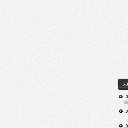
人
【
程
【
「
【