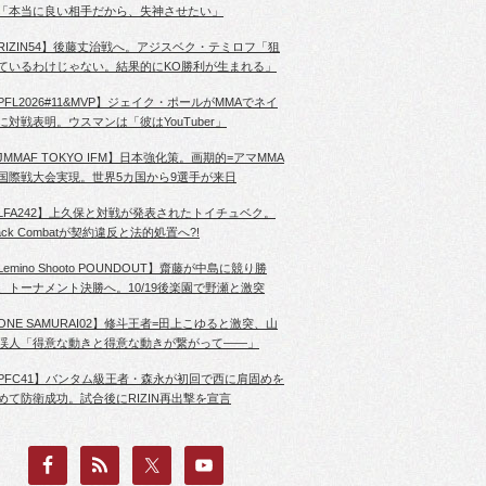
「本当に良い相手だから、失神させたい」
RIZIN54】後藤丈治戦へ。アジスベク・テミロフ「狙
ているわけじゃない。結果的にKO勝利が生まれる」
PFL2026#11&MVP】ジェイク・ポールがMMAでネイ
に対戦表明。ウスマンは「彼はYouTuber」
JMMAF TOKYO IFM】日本強化策。画期的=アマMMA
国際戦大会実現。世界5カ国から9選手が来日
LFA242】上久保と対戦が発表されたトイチュベク。
lack Combatが契約違反と法的処置へ?!
Lemino Shooto POUNDOUT】齋藤が中島に競り勝
、トーナメント決勝へ。10/19後楽園で野瀬と激突
ONE SAMURAI02】修斗王者=田上こゆると激突、山
渓人「得意な動きと得意な動きが繋がって――」
PFC41】バンタム級王者・森永が初回で西に肩固めを
めて防衛成功。試合後にRIZIN再出撃を宣言