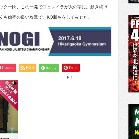
ック一閃、この一発でフェレイラが大の字に。動き続け
くも効率の良い攻撃で、KO勝ちをしてみせた。
Pocket
RSS
feedly
Pin it
PR