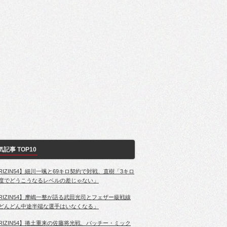
気記事 TOP10
RIZIN54】細川一颯と69キロ契約で対戦、直樹「3キロ
度でどうこうなるレベルの差じゃない」
RIZIN54】摩嶋一整が語る武田光司とフェザー級戦線
どんどん中途半端な選手はいなくなる」
RIZIN54】捲土重来の佐藤将光戦、パッチー・ミック