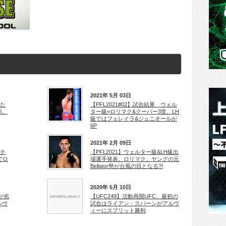
2021年 5月 03日
った
【PFL2021#02】試合結果 ウェル
叫。
ター級=ロリマク&クーパー3世、LH
級ではフェレイラ&ジュニオールが
6P
2021年 2月 09日
ンチ
【PFL2021】ウェルター級&LH級出
でロ
場選手発表。ロリマク、ヤングの元
Bellator勢が台風の目となる?!
2020年 5月 10日
が劣
【UFC249】活動再開UFC、最初の
ルヴ
試合はライアン・スパーンがアルヴ
ィーにスプリット勝利