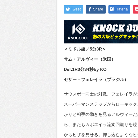
Tweet
Share
Hatena
＜ミドル級／5分3R＞
サム・アルヴィー（米国）
Def.1R3分34秒by KO
セザー・フェレイラ（ブラジル）
サウスポー同士の対戦、フェレイラが
スーパーマンステップからローキック
かりと相手の動きを見るアルヴィーだ
ら、またもカポエイラ流旋回蹴りを繰
からヒザを見せる。押し込むようなヒ