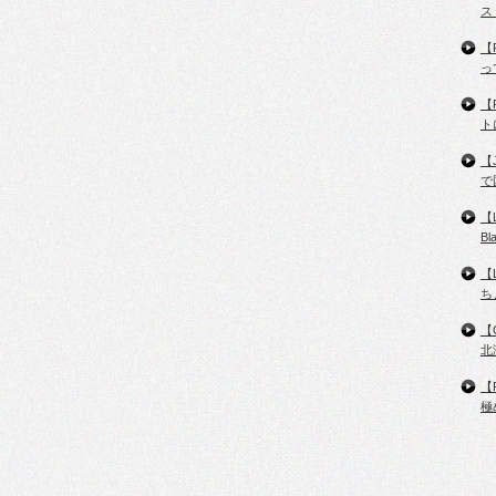
ス
【
っ
【
ト
【
で
【
B
【
ち
【
北
【
極