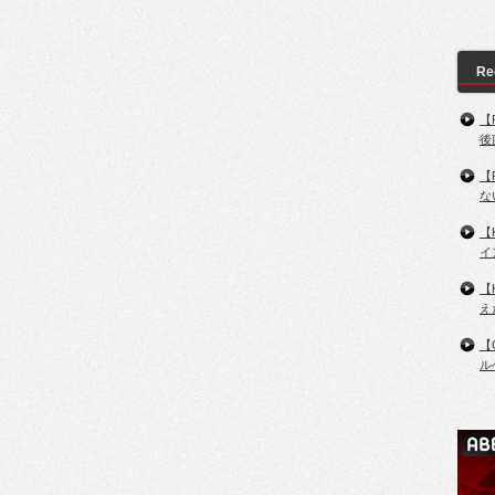
Re
【
後
【
な
【
イ
【
え
【
ル