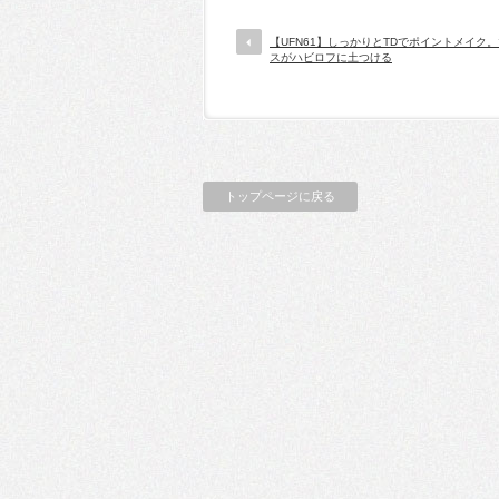
【UFN61】しっかりとTDでポイントメイク
スがハビロフに土つける
トップページに戻る