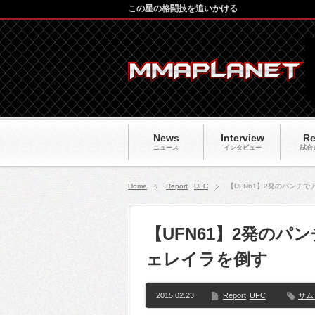
この星の格闘技を追いかける
News
Interview
Re
ニュース
インタビュー
試合
Home
Report
,
UFC
【UFN61】2発のパンチ
【UFN61】2発の
ェレイラを倒す
2015.02.23
Report
UFC
サム