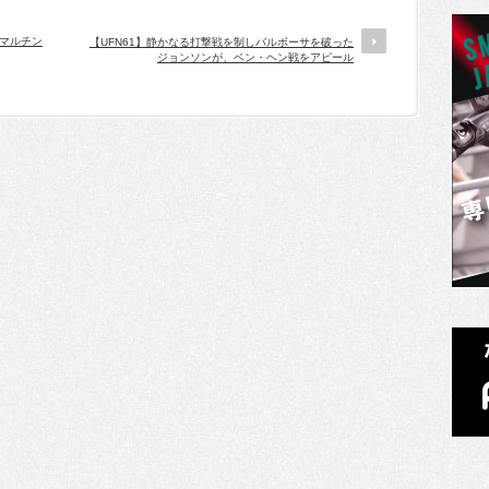
。マルチン
【UFN61】静かなる打撃戦を制しバルボーサを破った
ジョンソンが、ベン・ヘン戦をアピール