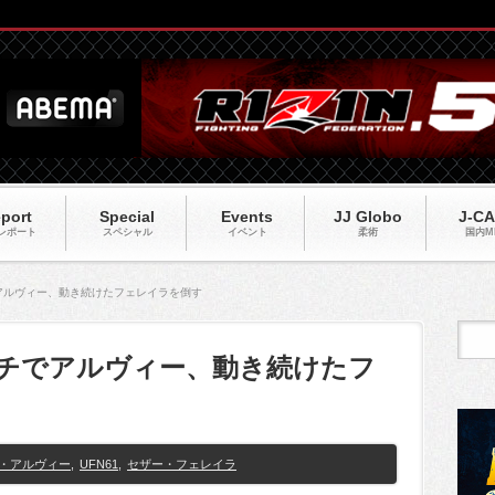
port
Special
Events
JJ Globo
J-C
レポート
スペシャル
イベント
柔術
国内M
でアルヴィー、動き続けたフェレイラを倒す
パンチでアルヴィー、動き続けたフ
・アルヴィー
,
UFN61
,
セザー・フェレイラ