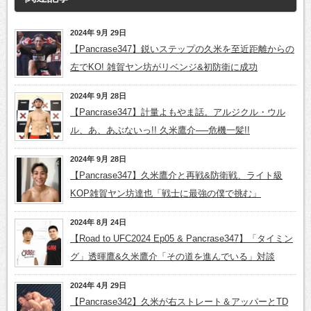
2024年 9月 29日
【Pancrase347】鋭いステップの久米を至近距離からの
左でKO! 雑賀ヤン坊がリベンジ&初防衛に成功
2024年 9月 28日
【Pancrase347】計量よもやま話。アルジクル・ウル
ル、あ、あぶないっ!! 久米鷹介──危機一髪!!
2024年 9月 28日
【Pancrase347】久米鷹介と再戦&防衛戦、ライト級
KOP雑賀ヤン坊達也「戦士に最強の僕で挑む」
2024年 8月 24日
【Road to UFC2024 Ep05 & Pancrase347】「タイミン
グ」透暉鷹&久米鷹介「その道を進んでいる」対談
2024年 4月 29日
【Pancrase342】久米が右ストレート＆アッパーとTD