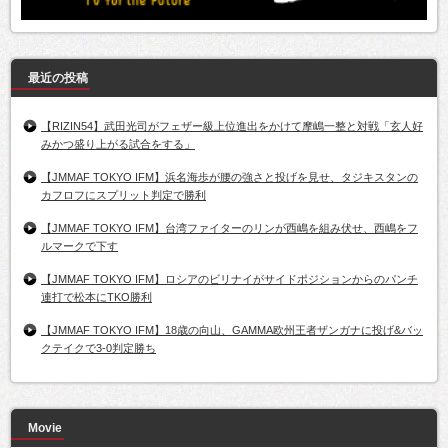
最近の投稿
【RIZIN54】武田光司がフェザー級上位進出をかけて摩嶋一整と対戦「玄人好
みかつ盛り上がる試合をする」
【JMMAF TOKYO IFM】浜名海歩が腰の強さと投げを見せ、タジキスタンの
カフロフにスプリット判定で勝利
【JMMAF TOKYO IFM】台湾ファイターのリンが西嶋を組み伏せ、西嶋をフ
ルマークで下す
【JMMAF TOKYO IFM】ロシアのビリナイがサイドポジションからのパンチ
連打で松本にTKO勝利
【JMMAF TOKYO IFM】18歳の向山、GAMMA欧州王者ザンガナに投げ&バッ
クテイクで3-0判定勝ち
Movie