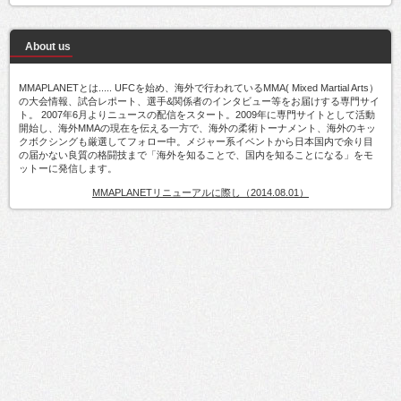
About us
MMAPLANETとは..... UFCを始め、海外で行われているMMA( Mixed Martial Arts）
の大会情報、試合レポート、選手&関係者のインタビュー等をお届けする専門サイ
ト。 2007年6月よりニュースの配信をスタート。2009年に専門サイトとして活動
開始し、海外MMAの現在を伝える一方で、海外の柔術トーナメント、海外のキッ
クボクシングも厳選してフォロー中。メジャー系イベントから日本国内で余り目
の届かない良質の格闘技まで「海外を知ることで、国内を知ることになる」をモ
ットーに発信します。
MMAPLANETリニューアルに際し（2014.08.01）