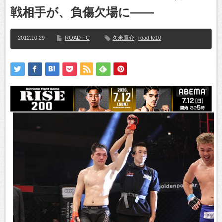
戦相手が、負傷欠場に――
2012.10.29
ROAD FC
久米鷹介
,
road fc10