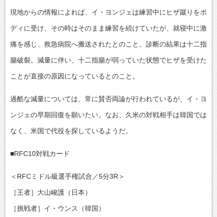
現地からの情報によれば、イ・ヨンジェは練習中にヒザ蹴りをボ
ディに受け、その時はそのまま練習を続けていたが、就寝中に激
痛を感じ、救急病院へ搬送されたとのこと。診断の結果は十二指
腸破裂。減量に伴い、十二指腸が弱っていた状態でヒザを受けた
ことが直接の原因になっているとのこと。
過酷な減量については、常に賛否両論が行われているが、イ・ヨ
ンジェの早期回復を願いたい。なお、久米の対戦相手は韓国では
なく、米国で代役を探しているようだ。
■RFC10対戦カード
＜RFCミドル級選手権試合／5分3R＞
［王者］大山峻護（日本）
［挑戦者］イ・ウンス（韓国）