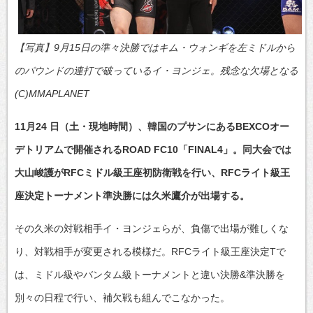
【写真】9月15日の準々決勝ではキム・ウォンギを左ミドルから
のパウンドの連打で破っているイ・ヨンジェ。残念な欠場となる
(C)MMAPLANET
11月24 日（土・現地時間）、韓国のプサンにあるBEXCOオー
デトリアムで開催されるROAD FC10「FINAL4」。同大会では
大山峻護がRFCミドル級王座初防衛戦を行い、RFCライト級王
座決定トーナメント準決勝には久米鷹介が出場する。
その久米の対戦相手イ・ヨンジェらが、負傷で出場が難しくな
り、対戦相手が変更される模様だ。RFCライト級王座決定Tで
は、ミドル級やバンタム級トーナメントと違い決勝&準決勝を
別々の日程で行い、補欠戦も組んでこなかった。