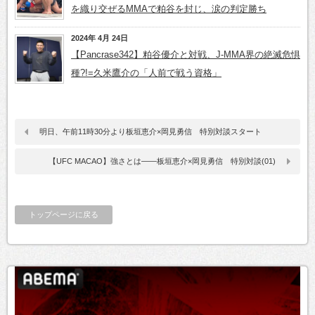
を織り交ぜるMMAで粕谷を封じ、涙の判定勝ち
2024年 4月 24日
【Pancrase342】粕谷優介と対戦、J-MMA界の絶滅危惧
種?!=久米鷹介の「人前で戦う資格」
明日、午前11時30分より板垣恵介×岡見勇信 特別対談スタート
【UFC MACAO】強さとは――板垣恵介×岡見勇信 特別対談(01)
トップページに戻る