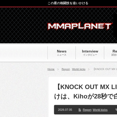
この星の格闘技を追いかける
News
Interview
Re
ニュース
インタビュー
試合
Home
Report
,
World kicks
【KNOCK OUT M
【KNOCK OUT MX
けは、Kihoが28秒で白
2026.07.05
Report
World kicks