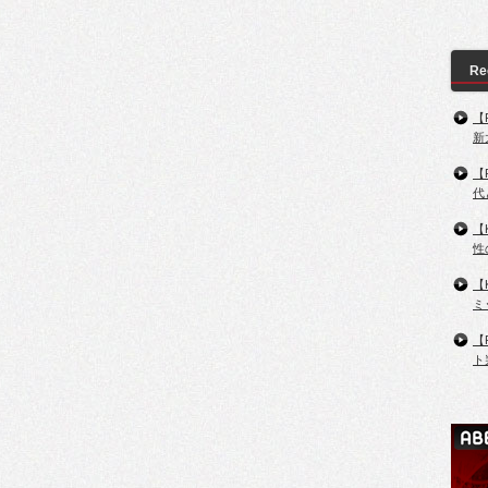
Re
【
新
【
代
【
性
【
ミ
【
ト