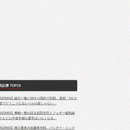
気記事 TOP10
RIZIN54】細川一颯と69キロ契約で対戦、直樹「3キロ
度でどうこうなるレベルの差じゃない」
RIZIN54】摩嶋一整が語る武田光司とフェザー級戦線
どんどん中途半端な選手はいなくなる」
RIZIN54】捲土重来の佐藤将光戦、パッチー・ミック