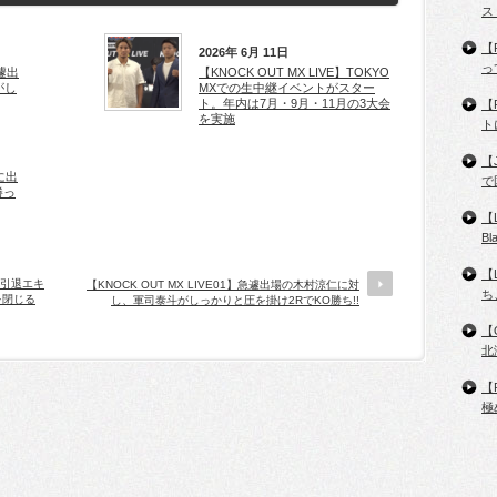
ス
【
2026年 6月 11日
っ
急遽出
【KNOCK OUT MX LIVE】TOKYO
がし
MXでの生中継イベントがスター
ト。年内は7月・9月・11月の3大会
【
を実施
ト
【
に出
で
勝っ
【
B
【
。引退エキ
【KNOCK OUT MX LIVE01】急遽出場の木村涼仁に対
ち
を閉じる
し、軍司泰斗がしっかりと圧を掛け2RでKO勝ち!!
【
北
【
極