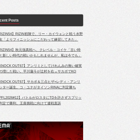
cent Posts
RIZIN54】RIZIN初陣で、リー・カイウェンと戦う水野
太「よりフィニッシュにこだわって練習してきた」
RIZIN54】秋元強真戦へ、クレベル・コイケ「古い時
と新しい時代の戦いかもしれませんが、私は今でも」
KNOCK OUT67】アンリミとしてけれんみの無い確実
の増した戦い。平川蓮斗が辻村を右→サカボでKO
KNOCK OUT67】サカボ＆三点ヒザ=レディ・アンリ
ッター誕生。コ・ユナがタイソンRINAに判定勝ち
PFL2026#12】バトルがロスタにTDを許さずスプリッ
判定で勝利。王座挑戦に向けて連戦直訴