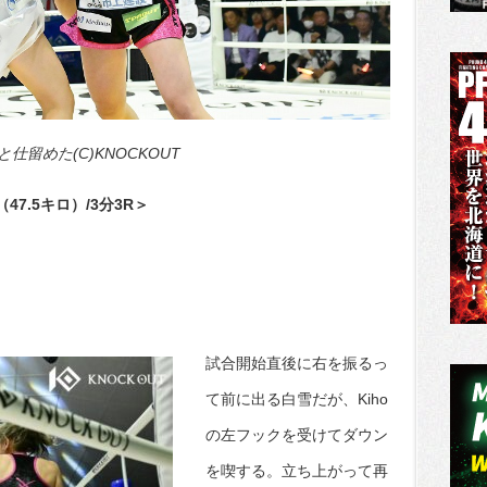
留めた(C)KNOCKOUT
（47.5キロ）/3分3R＞
試合開始直後に右を振るっ
て前に出る白雪だが、Kiho
の左フックを受けてダウン
を喫する。立ち上がって再