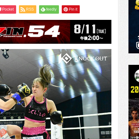
Pocket
RSS
feedly
Pin it