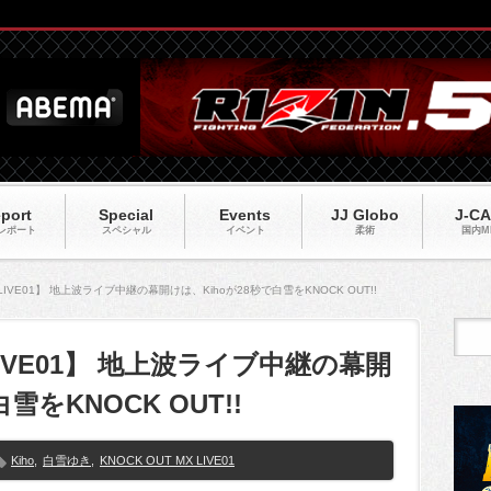
port
Special
Events
JJ Globo
J-C
レポート
スペシャル
イベント
柔術
国内M
X LIVE01】 地上波ライブ中継の幕開けは、Kihoが28秒で白雪をKNOCK OUT!!
 LIVE01】 地上波ライブ中継の幕開
雪をKNOCK OUT!!
Kiho
,
白雪ゆき
,
KNOCK OUT MX LIVE01