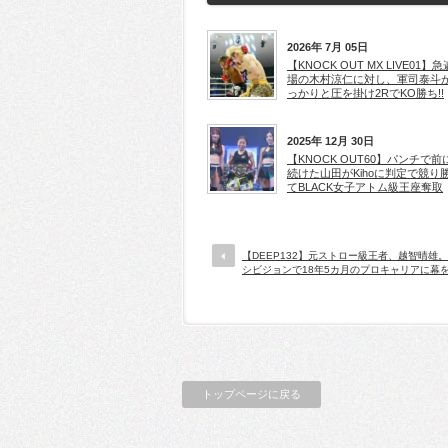
2026年 7月 05日
【KNOCK OUT MX LIVE01】
場の木村涼仁に対し、軍司泰斗
っかりと圧を掛け2RでKO勝ち!!
2025年 12月 30日
【KNOCK OUT60】パンチで前
続けた山田がKihoに判定で競り
てBLACK女子アトム級王座奪取
【DEEP132】元ストロー級王者、越智晴雄
シビジョンで18年5カ月のプロキャリアに幕
トップページに戻る