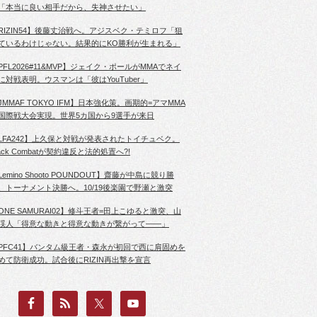
「本当に良い相手だから、失神させたい」
RIZIN54】後藤丈治戦へ。アジスベク・テミロフ「狙
ているわけじゃない。結果的にKO勝利が生まれる」
PFL2026#11&MVP】ジェイク・ポールがMMAでネイ
に対戦表明。ウスマンは「彼はYouTuber」
JMMAF TOKYO IFM】日本強化策。画期的=アマMMA
国際戦大会実現。世界5カ国から9選手が来日
LFA242】上久保と対戦が発表されたトイチュベク。
lack Combatが契約違反と法的処置へ?!
Lemino Shooto POUNDOUT】齋藤が中島に競り勝
、トーナメント決勝へ。10/19後楽園で野瀬と激突
ONE SAMURAI02】修斗王者=田上こゆると激突、山
渓人「得意な動きと得意な動きが繋がって――」
PFC41】バンタム級王者・森永が初回で西に肩固めを
めて防衛成功。試合後にRIZIN再出撃を宣言