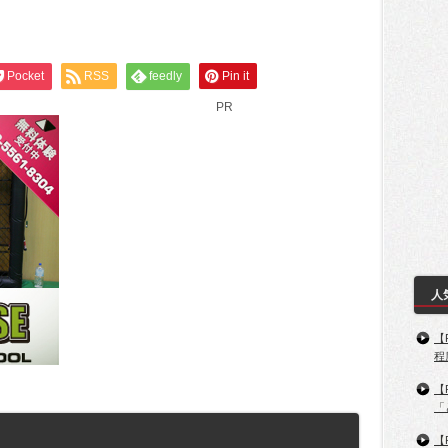
Pocket
RSS
feedly
Pin it
PR
人
【
程
【
「
【