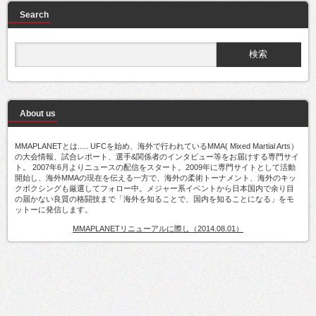
Search
About us
MMAPLANETとは..... UFCを始め、海外で行われているMMA( Mixed Martial Arts）
の大会情報、試合レポート、選手&関係者のインタビュー等をお届けする専門サイ
ト。 2007年6月よりニュースの配信をスタート。2009年に専門サイトとして活動
開始し、海外MMAの現在を伝える一方で、海外の柔術トーナメント、海外のキッ
クボクシングも厳選してフォロー中。メジャー系イベントから日本国内で余り目
の届かない良質の格闘技まで「海外を知ることで、国内を知ることになる」をモ
ットーに発信します。
MMAPLANETリニューアルに際し（2014.08.01）