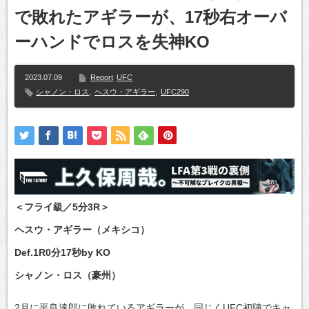
で敗れたアギラーが、17秒右オーバ
ーハンドでロスを失神KO
2023.07.09
Report
UFC
シャノン・ロス
,
ヘスウ・アギラー
,
UFC290
＜フライ級／5分3R＞
ヘスウ・アギラー（メキシコ）
Def.1R0分17秒by KO
シャノン・ロス（豪州）
2月に平良達郎に敗れているアギラーが、同じくUFC初陣でキャ