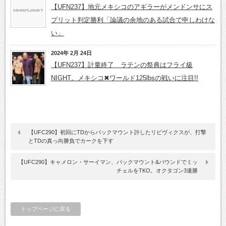
【UFN237】地元メキシコのアギラーがメンドンサにス
プリット判定勝利「論議の余地のある試合で申しわけな
い」
2024年 2月 24日
【UFN237】計量終了 ラテンの祭典はフライ級
NIGHT。メキシコ✖ワールド125lbsの戦いに注目!!
【UFC290】初回にTDからバックマウント許したリビヴィクスが、打撃
とTDの真っ向勝負でカークを下す
【UFC290】キャメロン・サーイマン、バックマウント&パウンドでミッ
チェルをTKO。オクタゴン3連勝
トップページに戻る