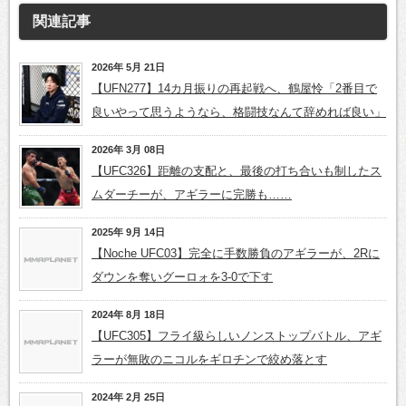
関連記事
2026年 5月 21日
【UFN277】14カ月振りの再起戦へ、鶴屋怜「2番目で
良いやって思うようなら、格闘技なんて辞めれば良い」
2026年 3月 08日
【UFC326】距離の支配と、最後の打ち合いも制したス
ムダーチーが、アギラーに完勝も……
2025年 9月 14日
【Noche UFC03】完全に手数勝負のアギラーが、2Rに
ダウンを奪いグーロォを3-0で下す
2024年 8月 18日
【UFC305】フライ級らしいノンストップバトル、アギ
ラーが無敗のニコルをギロチンで絞め落とす
2024年 2月 25日