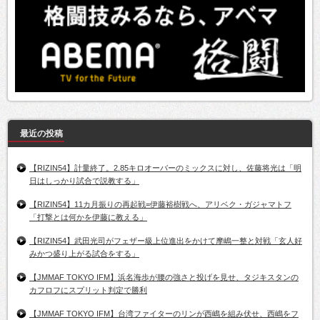
最近の投稿
【RIZIN54】計量終了。2.85キロオーバーのミックスに対し、佐藤将光は「明
日はしっかり試合で説教する」
【RIZIN54】11カ月振りの再起戦=伊藤裕樹戦へ、アリベク・ガジャマトフ
「打撃とは何かを伊藤に教える」
【RIZIN54】武田光司がフェザー級上位進出をかけて摩嶋一整と対戦「玄人好
みかつ盛り上がる試合をする」
【JMMAF TOKYO IFM】浜名海歩が腰の強さと投げを見せ、タジキスタンの
カフロフにスプリット判定で勝利
【JMMAF TOKYO IFM】台湾ファイターのリンが西嶋を組み伏せ、西嶋をフ