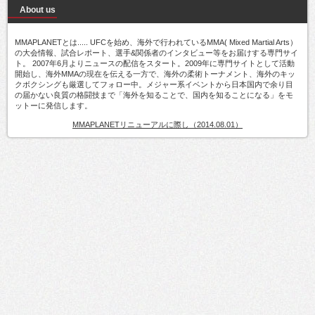
About us
MMAPLANETとは..... UFCを始め、海外で行われているMMA( Mixed Martial Arts）
の大会情報、試合レポート、選手&関係者のインタビュー等をお届けする専門サイ
ト。 2007年6月よりニュースの配信をスタート。2009年に専門サイトとして活動
開始し、海外MMAの現在を伝える一方で、海外の柔術トーナメント、海外のキッ
クボクシングも厳選してフォロー中。メジャー系イベントから日本国内で余り目
の届かない良質の格闘技まで「海外を知ることで、国内を知ることになる」をモ
ットーに発信します。
MMAPLANETリニューアルに際し（2014.08.01）