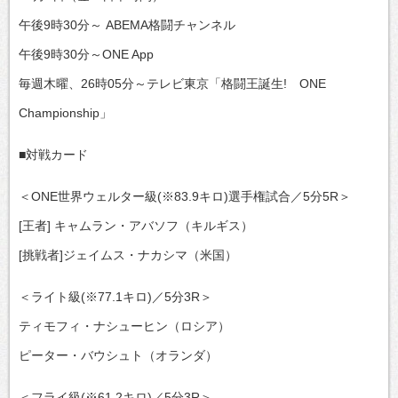
午後9時30分～ ABEMA格闘チャンネル
午後9時30分～ONE App
毎週木曜、26時05分～テレビ東京「格闘王誕生! ONE
Championship」
■対戦カード
＜ONE世界ウェルター級(※83.9キロ)選手権試合／5分5R＞
[王者] キャムラン・アバソフ（キルギス）
[挑戦者]ジェイムス・ナカシマ（米国）
＜ライト級(※77.1キロ)／5分3R＞
ティモフィ・ナシューヒン（ロシア）
ピーター・バウシュト（オランダ）
＜フライ級(※61.2キロ)／5分3R＞