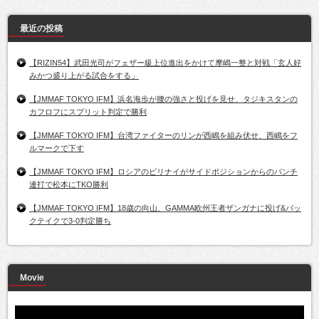
最近の投稿
【RIZIN54】武田光司がフェザー級上位進出をかけて摩嶋一整と対戦「玄人好
みかつ盛り上がる試合をする」
【JMMAF TOKYO IFM】浜名海歩が腰の強さと投げを見せ、タジキスタンの
カフロフにスプリット判定で勝利
【JMMAF TOKYO IFM】台湾ファイターのリンが西嶋を組み伏せ、西嶋をフ
ルマークで下す
【JMMAF TOKYO IFM】ロシアのビリナイがサイドポジションからのパンチ
連打で松本にTKO勝利
【JMMAF TOKYO IFM】18歳の向山、GAMMA欧州王者ザンガナに投げ&バッ
クテイクで3-0判定勝ち
Movie