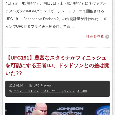
4日（金・現地時間）、明日5日（土・現地時間）にネヴァダ州
ラスベガスのMGMグランドガーデン・アリーナで開催される
UFC 191「Johnson vs Dodson 2」の公開計量が行われた。 メ
インでUFC世界フライ級王座を賭けて戦…
詳細を見る
【UFC191】豊富なスタミナがフィニッシュ
を可能にする王者DJ、ドッドソンとの差は開
いた??
2015.09.04
UFC
Preview
ジョン・ドッドソン
,
デメトリウス・ジョンソン
,
UFC191