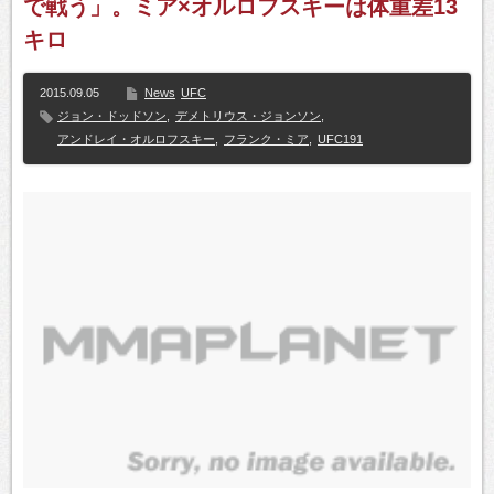
で戦う」。ミア×オルロフスキーは体重差13
キロ
2015.09.05
News
UFC
ジョン・ドッドソン
,
デメトリウス・ジョンソン
,
アンドレイ・オルロフスキー
,
フランク・ミア
,
UFC191