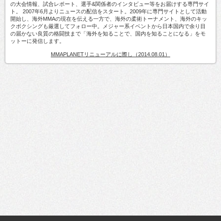
の大会情報、試合レポート、選手&関係者のインタビュー等をお届けする専門サイ
ト。 2007年6月よりニュースの配信をスタート。2009年に専門サイトとして活動
開始し、海外MMAの現在を伝える一方で、海外の柔術トーナメント、海外のキッ
クボクシングも厳選してフォロー中。メジャー系イベントから日本国内で余り目
の届かない良質の格闘技まで「海外を知ることで、国内を知ることになる」をモ
ットーに発信します。
MMAPLANETリニューアルに際し（2014.08.01）