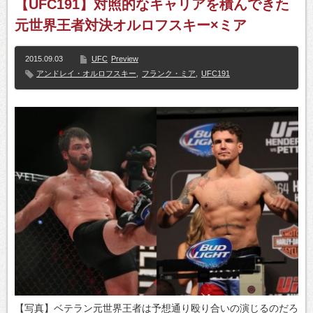
【UFC191】対照的なキャリアを積んできた
元世界王者対決オルロフスキー×ミア
2015.09.03
UFC
Preview
アンドレイ・オルロフスキー
,
フランク・ミア
,
UFC191
【写真】ベテラン元世界王者は予想通り殴り合いの演じるのだろ