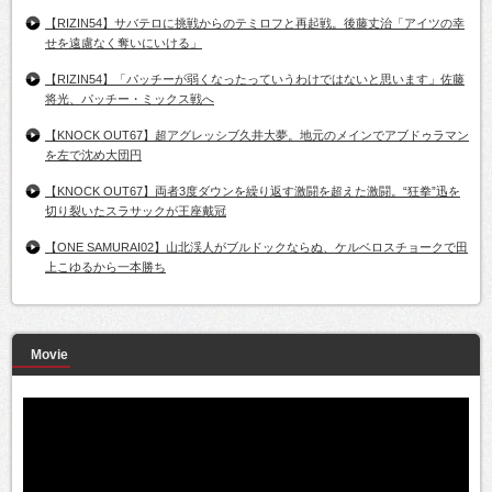
【RIZIN54】サバテロに挑戦からのテミロフと再起戦。後藤丈治「アイツの幸
せを遠慮なく奪いにいける」
【RIZIN54】「パッチーが弱くなったっていうわけではないと思います」佐藤
将光、パッチー・ミックス戦へ
【KNOCK OUT67】超アグレッシブ久井大夢。地元のメインでアブドゥラマン
を左で沈め大団円
【KNOCK OUT67】両者3度ダウンを繰り返す激闘を超えた激闘。“狂拳”迅を
切り裂いたスラサックが王座戴冠
【ONE SAMURAI02】山北渓人がブルドックならぬ、ケルベロスチョークで田
上こゆるから一本勝ち
Movie