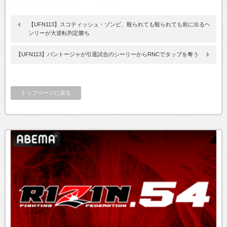
【UFN113】スコティッシュ・ゾンビ、殴られても殴られても前に出るヘ
ンリーが大逆転判定勝ち
【UFN113】パントージャが引退試合のシーリーからRNCでタップを奪う
トップページに戻る