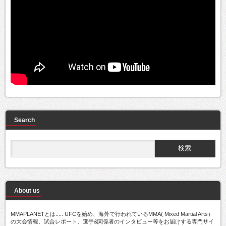
Search
About us
MMAPLANETとは..... UFCを始め、海外で行われているMMA( Mixed Martial Arts）
の大会情報、試合レポート、選手&関係者のインタビュー等をお届けする専門サイ