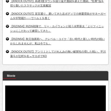
【KNOCK OUT67】両者3度ダウンを繰り返す激闘を超えた激闘。“狂拳”迅を
切り裂いたスラサックが王座戴冠
【KNOCK OUT67】宣言通り、磨いてきた左ボディで小林愛理奈がサネーガー
ムを97秒殺!!――でベルトを巻く
【RIZIN54】RIZIN初陣で、リー・カイウェンと戦う水野新太「よりフィニッ
シュにこだわって練習してきた」
【RIZIN54】秋元強真戦へ、クレベル・コイケ「古い時代と新しい時代の戦い
かもしれませんが、私は今でも」
【KNOCK OUT67】アンリミとしてけれんみの無い確実性の増した戦い。平川
蓮斗が辻村を右→サカボでKO
Movie