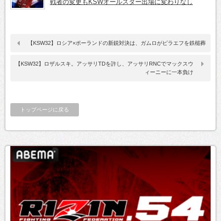
戦者の変更もKSWオールスター出場に変わりなし
【KSW32】ロシア×ポーランドの新鋭対決は、ガムロがピラエフを鉄槌葬
【KSW32】ロザルスキ。アッサリTDを許し、アッサリRNCでマックスウ
ィーニーに一本負け
トップページに戻る