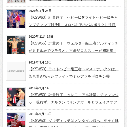
2021年 4月 24日
【KSW60】計量終了 ヘビー級✖ライトヘビー級チャ
ンプチャンプ対決II。スロバキアのバルボリクに注目
2020年 11月 14日
【KSW56】計量終了 ウェルター級王者ソルディッチ
がミドル級でマテラと。古豪ザロムスキーが初出場!!
2019年 9月 15日
【KSW50】ライトヘビー級王者トマス・ナルクンは、
落ち着き払ったファイトでミシアラをギロチン葬
2019年 9月 14日
【KSW50】計量終了 セレモニアル計量にチャレンジ
ャー現れず、ナルクンはリングガールとフェイスオフ
2019年 9月 13日
【KSW50】ソルディッチはノンタイル戦へ。相次ぐ挑