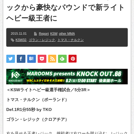
ックから豪快なパウンドで新ライト
ヘビー級王者に
2015.11.01
Report
KSW
other MMA
KSW32
,
ゴラン・レジック
,
トマス・ナルクン
＜KSWライトヘビー級選手権試合／5分3R＞
トマス・ナルクン（ポーランド）
Def.1R1分55秒 by TKO
ゴラン・レジック（クロアチア）
右を見せる王者レジック。挑戦者は右ローを蹴り込む。レジック