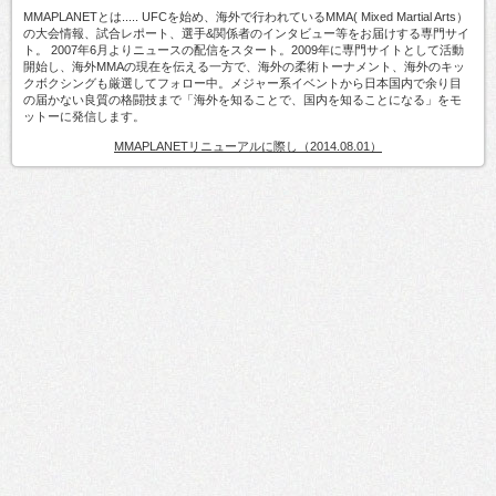
MMAPLANETとは..... UFCを始め、海外で行われているMMA( Mixed Martial Arts）
の大会情報、試合レポート、選手&関係者のインタビュー等をお届けする専門サイ
ト。 2007年6月よりニュースの配信をスタート。2009年に専門サイトとして活動
開始し、海外MMAの現在を伝える一方で、海外の柔術トーナメント、海外のキッ
クボクシングも厳選してフォロー中。メジャー系イベントから日本国内で余り目
の届かない良質の格闘技まで「海外を知ることで、国内を知ることになる」をモ
ットーに発信します。
MMAPLANETリニューアルに際し（2014.08.01）