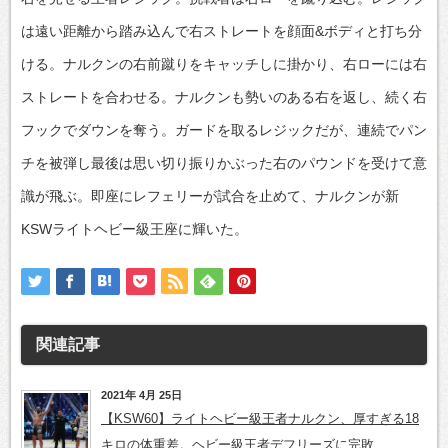
は遠い距離から踏み込んで右ストレートを顔面&ボディと打ち分
ける。ナルクンの右前蹴りをキャッチしに掛かり、右ローには右
ストレートを合わせる。ナルクンも勢いのある右を返し、続く右
フックでダウンを奪う。ガードを取るレジックだが、連続でパン
チを被弾し最後は思い切り振りかぶった右のパウンドを受けて意
識が飛ぶ。即座にレフェリーが試合を止めて、ナルクンが新
KSWライトヘビー級王座に輝いた。
関連記事
2021年 4月 25日
【KSW60】ライトヘビー級王者ナルクン、厚すぎる18
キロの体重差。ヘビー級王者デフリーズに完敗