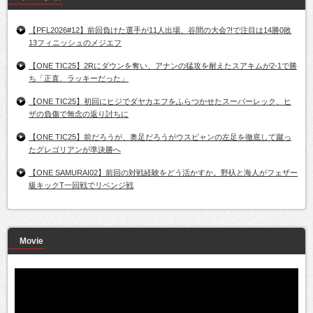
【PFL2026#12】前回負けた選手が11人出場、谷間の大会?!で注目は14勝0敗
13フィニッシュのメジエフ
【ONE TIC25】2Rにダウンを奪い、アナンの猛攻を耐えたスアキムが2-1で勝
ち「正直、ラッキーだった」
【ONE TIC25】初回にヒジでダヤカエフをふらつかせたスーパーレック、ヒ
ザの負傷で無念の返り討ちに
【ONE TIC25】前だろうが、奥足だろうがウスビャンの左足を徹底して蹴っ
たグレゴリアンが準決勝へ
【ONE SAMURAI02】前回の対戦経験をどう活かすか。野杁と海人がフェザー
級キックT一回戦でリベンジ戦
Movie