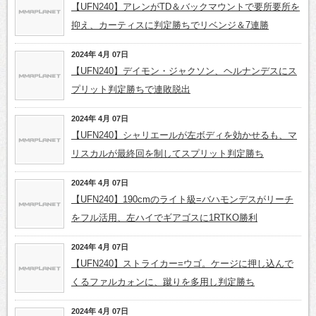
【UFN240】アレンがTD＆バックマウントで要所要所を
抑え、カーティスに判定勝ちでリベンジ＆7連勝
2024年 4月 07日
【UFN240】デイモン・ジャクソン、ヘルナンデスにス
プリット判定勝ちで連敗脱出
2024年 4月 07日
【UFN240】シャリエールが左ボディを効かせるも、マ
リスカルが最終回を制してスプリット判定勝ち
2024年 4月 07日
【UFN240】190cmのライト級=バハモンデスがリーチ
をフル活用、左ハイでギアゴスに1RTKO勝利
2024年 4月 07日
【UFN240】ストライカー=ウゴ。ケージに押し込んで
くるファルカォンに、蹴りを多用し判定勝ち
2024年 4月 07日