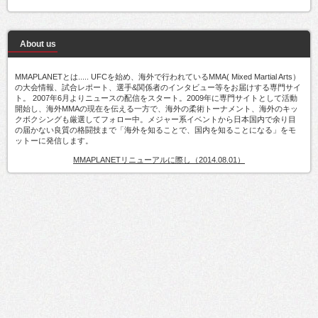
About us
MMAPLANETとは..... UFCを始め、海外で行われているMMA( Mixed Martial Arts）
の大会情報、試合レポート、選手&関係者のインタビュー等をお届けする専門サイ
ト。 2007年6月よりニュースの配信をスタート。2009年に専門サイトとして活動
開始し、海外MMAの現在を伝える一方で、海外の柔術トーナメント、海外のキッ
クボクシングも厳選してフォロー中。メジャー系イベントから日本国内で余り目
の届かない良質の格闘技まで「海外を知ることで、国内を知ることになる」をモ
ットーに発信します。
MMAPLANETリニューアルに際し（2014.08.01）