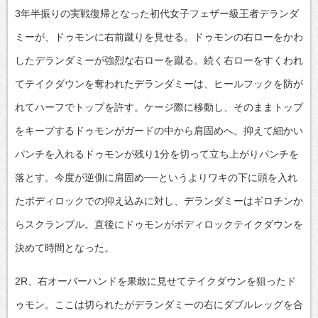
3年半振りの実戦復帰となった初代女子フェザー級王者デランダ
ミーが、ドゥモンに右前蹴りを見せる。ドゥモンの右ローをかわ
したデランダミーが強烈な右ローを蹴る。続く右ローをすくわれ
てテイクダウンを奪われたデランダミーは、ヒールフックを防が
れてハーフでトップを許す。ケージ際に移動し、そのままトップ
をキープするドゥモンがガードの中から肩固めへ。抑えて細かい
パンチを入れるドゥモンが残り1分を切って立ち上がりパンチを
落とす。今度が逆側に肩固め──というよりワキの下に頭を入れ
たボディロックでの抑え込みに対し、デランダミーはギロチンか
らスクランブル。直後にドゥモンがボディロックテイクダウンを
決めて時間となった。
2R、右オーバーハンドを果敢に見せてテイクダウンを狙ったド
ゥモン。ここは切られたがデランダミーの右にダブルレッグを合