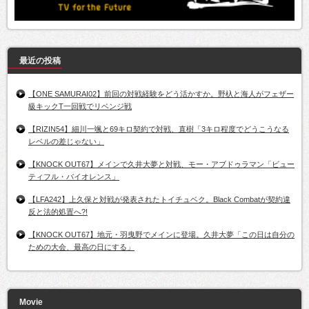
最近の投稿
【ONE SAMURAI02】前回の対戦経験をどう活かすか。野杁と海人がフェザー
級キックT一回戦でリベンジ戦
【RIZIN54】細川一颯と69キロ契約で対戦、直樹「3キロ程度でどうこうなる
レベルの差じゃない」
【KNOCK OUT67】メインで久井大夢と対戦、モー・アブドゥラマン「ビュー
ティフル・バイオレンス」
【LFA242】上久保と対戦が発表されたトイチュベク。Black Combatが契約違
反と法的処置へ?!
【KNOCK OUT67】地元・羽曳野でメインに登場。久井大夢「この日は自分の
ための大会、最高の日にする」
Movie