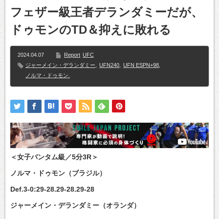
フェザー級王者デランダミーだが、
ドゥモンのTD＆抑えに敗れる
2024.04.07
Report
UFC
ジャーメイン・デランダミー
,
UFN240
,
UFN ESPN+98
,
ノルマ・ドゥモン.
＜女子バンタム級／5分3R＞
ノルマ・ドゥモン（ブラジル）
Def.3-0:29-28.29-28.29-28
ジャーメイン・デランダミー（オランダ）