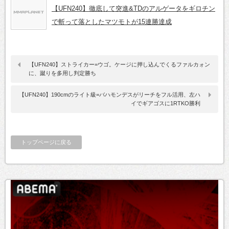
【UFN240】徹底して突進&TDのアルゲータをギロチン
で斬って落としたマツモトが15連勝達成
【UFN240】ストライカー=ウゴ。ケージに押し込んでくるファルカォン
に、蹴りを多用し判定勝ち
【UFN240】190cmのライト級=バハモンデスがリーチをフル活用、左ハ
イでギアゴスに1RTKO勝利
トップページに戻る