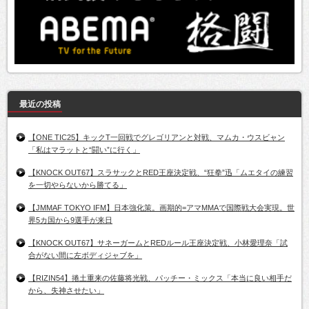
最近の投稿
【ONE TIC25】キックT一回戦でグレゴリアンと対戦、マムカ・ウスビャン
「私はマラットと“闘い”に行く」
【KNOCK OUT67】スラサックとRED王座決定戦、“狂拳”迅「ムエタイの練習
を一切やらないから勝てる」
【JMMAF TOKYO IFM】日本強化策。画期的=アマMMAで国際戦大会実現。世
界5カ国から9選手が来日
【KNOCK OUT67】サネーガームとREDルール王座決定戦、小林愛理奈「試
合がない間に左ボディジャブを」
【RIZIN54】捲土重来の佐藤将光戦、パッチー・ミックス「本当に良い相手だ
から、失神させたい」