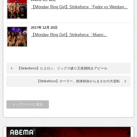
【Monday Ring Girl】Strikeforce「Fedor vs Werdum」
2017年 12月 25日
【Monday Ring Girl】Strikeforce「Miami」
【Strikeforce】ヒエロン、リッグス破り王座挑戦をアピール
【Strikeforce】ローラー、絶体絶命からまさかの大逆転
トップページに戻る