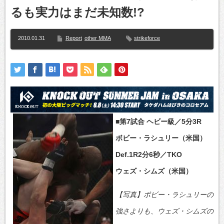
るも実力はまだ未知数!?
2010.01.31
Report
other MMA
strikeforce
■第7試合 ヘビー級／5分3R
ボビー・ラシュリー（米国）
Def.1R2分6秒／TKO
ウェズ・シムズ（米国）
【写真】ボビー・ラシュリーの
強さよりも、ウェズ・シムズの