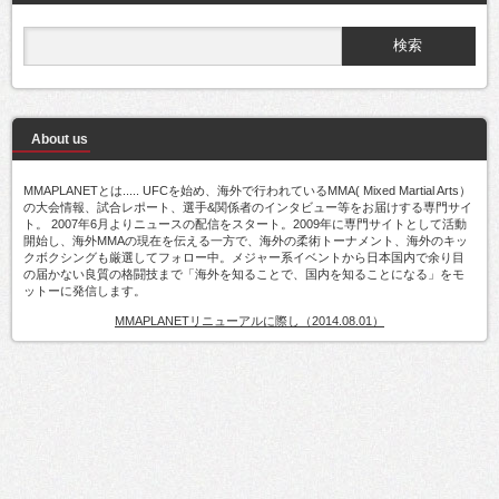
About us
MMAPLANETとは..... UFCを始め、海外で行われているMMA( Mixed Martial Arts）
の大会情報、試合レポート、選手&関係者のインタビュー等をお届けする専門サイ
ト。 2007年6月よりニュースの配信をスタート。2009年に専門サイトとして活動
開始し、海外MMAの現在を伝える一方で、海外の柔術トーナメント、海外のキッ
クボクシングも厳選してフォロー中。メジャー系イベントから日本国内で余り目
の届かない良質の格闘技まで「海外を知ることで、国内を知ることになる」をモ
ットーに発信します。
MMAPLANETリニューアルに際し（2014.08.01）