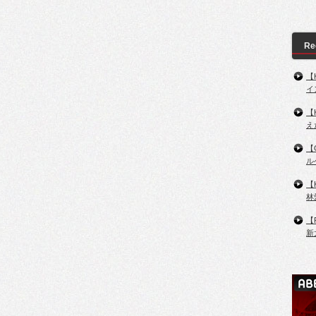
Re
【
イ
【
え
【
ル
【
林
【
新