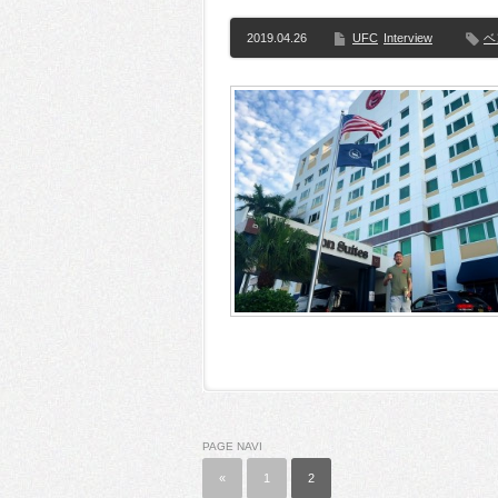
2019.04.26
UFC
Interview
ベ
PAGE NAVI
«
1
2