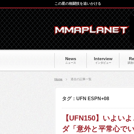
この星の格闘技を追いかける
News
Interview
Re
ニュース
インタビュー
試合
Home
過去の記事一覧
タグ：UFN ESPN+08
【UFN150】いよいよ
ダ「意外と平常心で