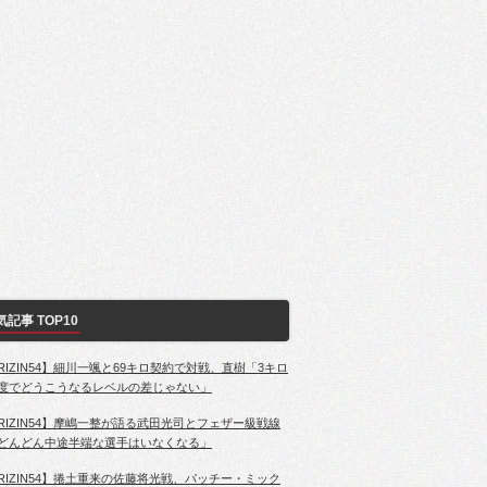
気記事 TOP10
RIZIN54】細川一颯と69キロ契約で対戦、直樹「3キロ
度でどうこうなるレベルの差じゃない」
RIZIN54】摩嶋一整が語る武田光司とフェザー級戦線
どんどん中途半端な選手はいなくなる」
RIZIN54】捲土重来の佐藤将光戦、パッチー・ミック