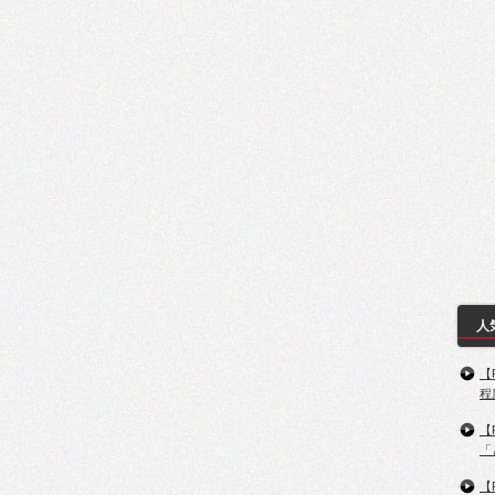
人
【
程
【
「
【