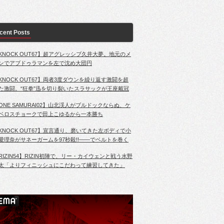
cent Posts
KNOCK OUT67】超アグレッシブ久井大夢。地元のメ
ンでアブドゥラマンを左で沈め大団円
KNOCK OUT67】両者3度ダウンを繰り返す激闘を超
た激闘。“狂拳”迅を切り裂いたスラサックが王座戴冠
ONE SAMURAI02】山北渓人がブルドックならぬ、ケ
ベロスチョークで田上こゆるから一本勝ち
KNOCK OUT67】宣言通り、磨いてきた左ボディで小
愛理奈がサネーガームを97秒殺!!――でベルトを巻く
RIZIN54】RIZIN初陣で、リー・カイウェンと戦う水野
太「よりフィニッシュにこだわって練習してきた」