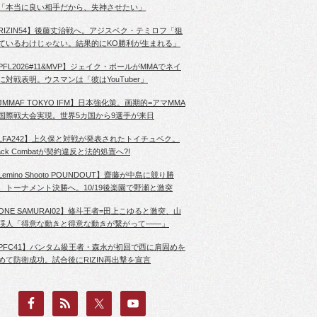
「本当に良い相手だから、失神させたい」
RIZIN54】後藤丈治戦へ。アジスベク・テミロフ「狙
ているわけじゃない。結果的にKO勝利が生まれる」
PFL2026#11&MVP】ジェイク・ポールがMMAでネイ
に対戦表明。ウスマンは「彼はYouTuber」
JMMAF TOKYO IFM】日本強化策。画期的=アマMMA
国際戦大会実現。世界5カ国から9選手が来日
LFA242】上久保と対戦が発表されたトイチュベク。
lack Combatが契約違反と法的処置へ?!
Lemino Shooto POUNDOUT】齋藤が中島に競り勝
、トーナメント決勝へ。10/19後楽園で野瀬と激突
ONE SAMURAI02】修斗王者=田上こゆると激突、山
渓人「得意な動きと得意な動きが繋がって――」
PFC41】バンタム級王者・森永が初回で西に肩固めを
めて防衛成功。試合後にRIZIN再出撃を宣言