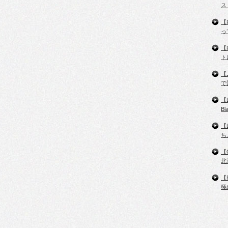
ス
【
っ
【
ト
【
で
【
B
【
ち
【
北
【
極