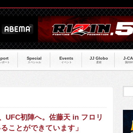
port
Special
Events
JJ Globo
J-C
レポート
スペシャル
イベント
柔術
国内M
、UFC初陣へ。佐藤天 in フロリ
いることができています」