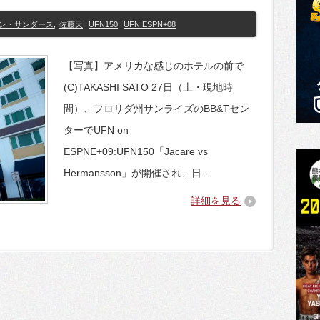
ン・サンダース
,
佐藤天
,
UFN150
,
UFN ESPN+08
【写真】アメリカな感じのホテルの前で
(C)TAKASHI SATO 27日（土・現地時
間）、フロリダ州サンライズのBB&Tセン
ターでUFN on
ESPNE+09:UFN150「Jacare vs
Hermansson」が開催され、日…
詳細を見る