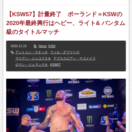
【KSW57】計量終了 ポーランド＝KSWの
2020年最終興行はヘビー、ライト& バンタム
級のタイトルマッチ
2020.12.19
News
KSW
アントゥン・ラチッチ
,
フィル・デフリーズ
,
マリアン・ジュコフスキ
,
アブススピアン・マゴメドフ
,
ロマン・ジュマンスキ
,
KSW57