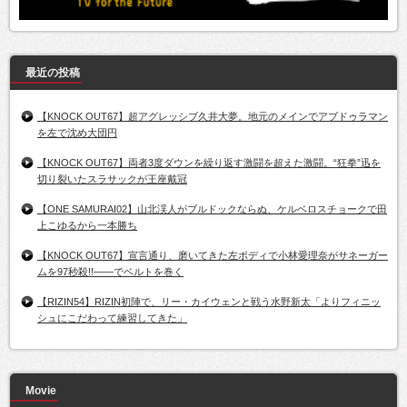
最近の投稿
【KNOCK OUT67】超アグレッシブ久井大夢。地元のメインでアブドゥラマン
を左で沈め大団円
【KNOCK OUT67】両者3度ダウンを繰り返す激闘を超えた激闘。“狂拳”迅を
切り裂いたスラサックが王座戴冠
【ONE SAMURAI02】山北渓人がブルドックならぬ、ケルベロスチョークで田
上こゆるから一本勝ち
【KNOCK OUT67】宣言通り、磨いてきた左ボディで小林愛理奈がサネーガー
ムを97秒殺!!――でベルトを巻く
【RIZIN54】RIZIN初陣で、リー・カイウェンと戦う水野新太「よりフィニッ
シュにこだわって練習してきた」
Movie