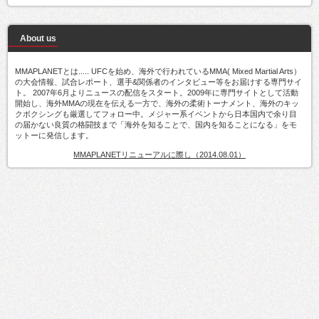
About us
MMAPLANETとは..... UFCを始め、海外で行われているMMA( Mixed Martial Arts）
の大会情報、試合レポート、選手&関係者のインタビュー等をお届けする専門サイ
ト。 2007年6月よりニュースの配信をスタート。2009年に専門サイトとして活動
開始し、海外MMAの現在を伝える一方で、海外の柔術トーナメント、海外のキッ
クボクシングも厳選してフォロー中。メジャー系イベントから日本国内で余り目
の届かない良質の格闘技まで「海外を知ることで、国内を知ることになる」をモ
ットーに発信します。
MMAPLANETリニューアルに際し（2014.08.01）