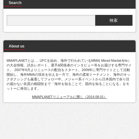
Search
About us
MMAPLANETとは..... UFCを始め、海外で行われているMMA( Mixed Martial Arts）
の大会情報、試合レポート、選手&関係者のインタビュー等をお届けする専門サイ
ト。 2007年6月よりニュースの配信をスタート。2009年に専門サイトとして活動
開始し、海外MMAの現在を伝える一方で、海外の柔術トーナメント、海外のキッ
クボクシングも厳選してフォロー中。メジャー系イベントから日本国内で余り目
の届かない良質の格闘技まで「海外を知ることで、国内を知ることになる」をモ
ットーに発信します。
MMAPLANETリニューアルに際し（2014.08.01）