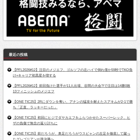
最近の投稿
【PFL2026#12】注目のメジエフ、ゴルソフの左ハイで倒れ僅か59秒でTKO負
け=キャリア初黒星を喫する
【PFL2026#12】前回負けた選手が11人出場、谷間の大会?!で注目は14勝0敗
13フィニッシュのメジエフ
【ONE TIC25】2Rにダウンを奪い、アナンの猛攻を耐えたスアキムが2-1で勝
ち「正直、ラッキーだった」
【ONE TIC25】初回にヒジでダヤカエフをふらつかせたスーパーレック、ヒ
ザの負傷で無念の返り討ちに
【ONE TIC25】前だろうが、奥足だろうがウスビャンの左足を徹底して蹴っ
たグレゴリアンが準決勝へ