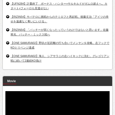
【UFN284】計量終了 ボーナス・ハンター=サルキルドがガムロ超えへ。カ
ヌート×フォーロも見逃せない
【RIZIN54】サバテロに挑戦からのテミロフと再起戦。後藤丈治「アイツの幸
せを遠慮なく奪いにいける」
【RIZIN54】「パッチーが弱くなったっていうわけではないと思います」佐藤
将光、パッチー・ミックス戦へ
【ONE SAMURAI02】野杁が近距離の打ち合いでメンヤンを攻略。左フックで
KOとリベンジ達成
【ONE SAMURAI02】海人、シアサラニの左ハイキックに沈む。グレゴリアン
戦に続いて2連続KO負け
Movie