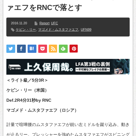
ァエフをRNCで落とす
2016.11.20
Report
UFC
ケビン・リー
,
マゴメド・ムスタファエフ
,
UFN99
＜ライト級／5分3R＞
ケビン・リー（米国）
Def.2R4分31秒by RNC
マゴメド・ムスタファエフ（ロシア）
計量で喧嘩腰のムスタファエフが鋭い左ミドルを蹴り込み、動き
が止るリー。プレッシャーを強めたムスタファエフがスピニング