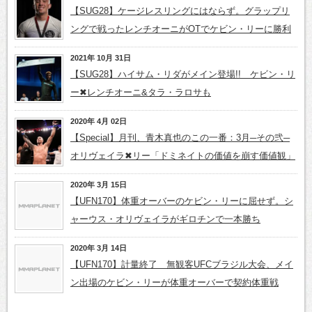
【SUG28】ケージレスリングにはならず。グラップリ
ングで戦ったレンチオーニがOTでケビン・リーに勝利
2021年 10月 31日
【SUG28】ハイサム・リダがメイン登場!! ケビン・リ
ー✖レンチオーニ&タラ・ラロサも
2020年 4月 02日
【Special】月刊、青木真也のこの一番：3月─その弐─
オリヴェイラ✖リー「ドミネイトの価値を崩す価値観」
2020年 3月 15日
【UFN170】体重オーバーのケビン・リーに屈せず。シ
ャーウス・オリヴェイラがギロチンで一本勝ち
2020年 3月 14日
【UFN170】計量終了 無観客UFCブラジル大会、メイ
ン出場のケビン・リーが体重オーバーで契約体重戦