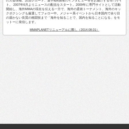
の大会情報、試合レポート、選手&関係者のインタビュー等をお届けする専門サイ
ト。 2007年6月よりニュースの配信をスタート。2009年に専門サイトとして活動
開始し、海外MMAの現在を伝える一方で、海外の柔術トーナメント、海外のキッ
クボクシングも厳選してフォロー中。メジャー系イベントから日本国内で余り目
の届かない良質の格闘技まで「海外を知ることで、国内を知ることになる」をモ
ットーに発信します。
MMAPLANETリニューアルに際し（2014.08.01）