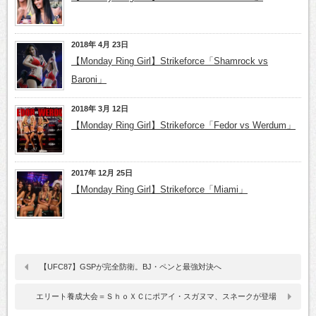
2018年 4月 23日
【Monday Ring Girl】Strikeforce「Shamrock vs
Baroni」
2018年 3月 12日
【Monday Ring Girl】Strikeforce「Fedor vs Werdum」
2017年 12月 25日
【Monday Ring Girl】Strikeforce「Miami」
【UFC87】GSPが完全防衛。BJ・ペンと最強対決へ
エリート養成大会＝ＳｈｏＸＣにポアイ・スガヌマ、スネークが登場