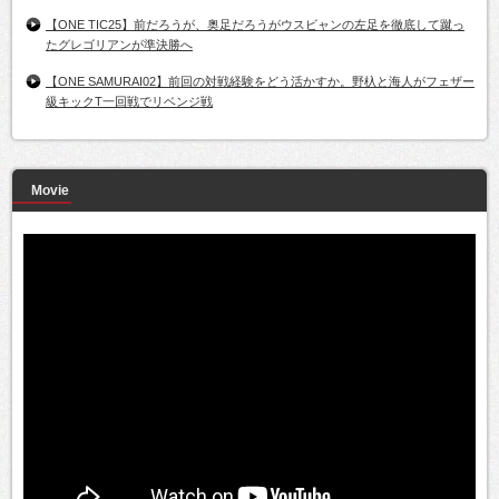
【ONE TIC25】前だろうが、奥足だろうがウスビャンの左足を徹底して蹴っ
たグレゴリアンが準決勝へ
【ONE SAMURAI02】前回の対戦経験をどう活かすか。野杁と海人がフェザー
級キックT一回戦でリベンジ戦
Movie