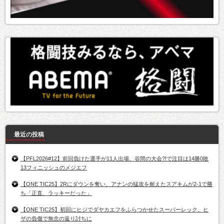
最近の投稿
【PFL2026#12】前回負けた選手が11人出場、谷間の大会?!で注目は14勝0敗
13フィニッシュのメジエフ
【ONE TIC25】2Rにダウンを奪い、アナンの猛攻を耐えたスアキムが2-1で勝
ち「正直、ラッキーだった」
【ONE TIC25】初回にヒジでダヤカエフをふらつかせたスーパーレック、ヒ
ザの負傷で無念の返り討ちに