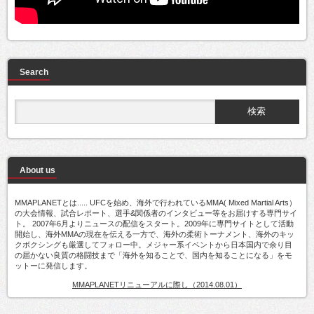
Search
About us
MMAPLANETとは..... UFCを始め、海外で行われているMMA( Mixed Martial Arts）
の大会情報、試合レポート、選手&関係者のインタビュー等をお届けする専門サイ
ト。 2007年6月よりニュースの配信をスタート。2009年に専門サイトとして活動
開始し、海外MMAの現在を伝える一方で、海外の柔術トーナメント、海外のキッ
クボクシングも厳選してフォロー中。メジャー系イベントから日本国内で余り目
の届かない良質の格闘技まで「海外を知ることで、国内を知ることになる」をモ
ットーに発信します。
MMAPLANETリニューアルに際し（2014.08.01）