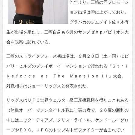
昨年より、三崎の同プロモーシ
ョン出場は噂に上がっており、
グラバカのジムメイト佐々木有
生が出場を果たし、三崎自身も６月のサンノゼｈｐパビリオン大
会を視察に訪れている。
三崎のストライクフォース初出場は、９月２０日（土・同）にビ
バリーヒルズのプレイボーイ・マンションで行われる『Ｓｔｒｉ
ｋｅｆｏｒｃｅ ａｔ Ｔｈｅ Ｍａｎｔｉｏｎ ＩＩ』大会。
対戦相手はジョー・リッグスと発表された。
リッグスはＵＦＣ世界ウェルター級王座挑戦権を得たこともある
（体重オーバーでノンタイトル戦に）実力者で、２８度の勝利の
中にはニック・ディアズ、クリス・ライトル、ケンドール・グロ
ーブやＥＸＣ、ＵＦＣのトップ＆中堅ファイターが含まれてい