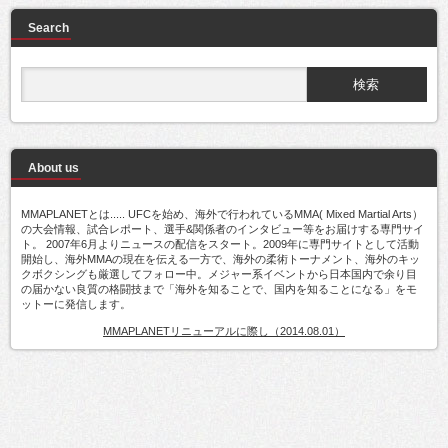
Search
About us
MMAPLANETとは..... UFCを始め、海外で行われているMMA( Mixed Martial Arts）
の大会情報、試合レポート、選手&関係者のインタビュー等をお届けする専門サイ
ト。 2007年6月よりニュースの配信をスタート。2009年に専門サイトとして活動
開始し、海外MMAの現在を伝える一方で、海外の柔術トーナメント、海外のキッ
クボクシングも厳選してフォロー中。メジャー系イベントから日本国内で余り目
の届かない良質の格闘技まで「海外を知ることで、国内を知ることになる」をモ
ットーに発信します。
MMAPLANETリニューアルに際し（2014.08.01）