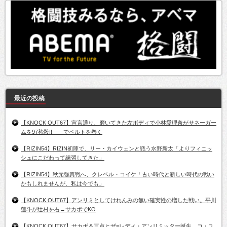
最近の投稿
【KNOCK OUT67】宣言通り、磨いてきた左ボディで小林愛理奈がサネーガー
ムを97秒殺!!――でベルトを巻く
【RIZIN54】RIZIN初陣で、リー・カイウェンと戦う水野新太「よりフィニッ
シュにこだわって練習してきた」
【RIZIN54】秋元強真戦へ、クレベル・コイケ「古い時代と新しい時代の戦い
かもしれませんが、私は今でも」
【KNOCK OUT67】アンリミとしてけれんみの無い確実性の増した戦い。平川
蓮斗が辻村を右→サカボでKO
【KNOCK OUT67】サカボ＆三点ヒザ=レディ・アンリミッター誕生。コ・ユ