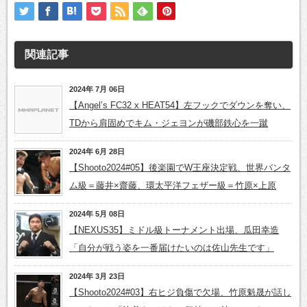
関連記事
2024年 7月 06日
【Angel’s FC32 x HEAT54】左フックでダウンを奪い、
TDから肩固めでキム・ジェヨンが磯部鉄心を一蹴
2024年 6月 28日
【Shooto2024#05】後楽園でW王座決定戦、世界バンタ
ム級＝藤井×齋藤、環太平洋フェザー級＝竹原×上原
2024年 5月 08日
【NEXUS35】ミドル級トーナメント出場、瓜田幸造
「自分が戦う姿を一番届けたいのは佐山先生です」
2024年 3月 23日
【Shooto2024#03】右ヒジ負傷で欠場、竹原魁晟が話し