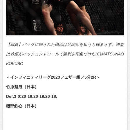
【写真】バックに回られた磯部は足関節を狙うも極まらず。終盤
は竹原がバックコントロールで勝利を印象づけた(C)MATSUNAO
KOKUBO
＜インフィニティリーグ2023フェザー級／5分2R＞
竹原魁晟（日本）
Def.3-0:20-18.20-18.20-18.
磯部鉄心（日本）