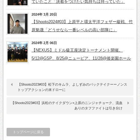
ていたこと「決着をつけたい気持ちは持っていた」
2024年 3月 20日
【Shooto2024#03】上原平と環太平洋フェザー級戦、竹
原魁晟「どうせなら一番レベルの高い部隊に」
2024年 2月 06日
【NEXUS】ミドル級王座決定トーナメント開催。
5/12@GSP、8/25@ニューピア、11/28@後楽園ホール
【Shooto2023#03】松下のキムラ、よしずみのバックテイクーーノンス
トップアクションの末ドローに
【Shooto2023#03】浜松のテイクダウン×上原のニンジャチョーク、流血
ありのタフファイトは引き分け
トップページに戻る