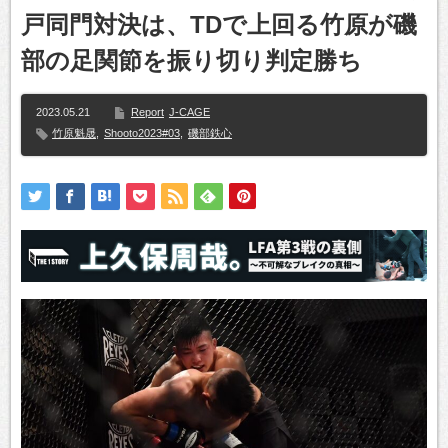
戸同門対決は、TDで上回る竹原が磯
部の足関節を振り切り判定勝ち
2023.05.21
Report
J-CAGE
竹原魁晟
,
Shooto2023#03
,
磯部鉄心