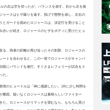
ドルの左は空を切ったが、バランスを崩す。右から左を振
ジャースはヒザ蹴りを返す。投げで態勢を崩し、左右の
リとガードを固めたロジャースは、決定打を受けること
み合いが続き、ロジャースのヒザをボディに受けたヒョ
取る。両者の距離が再び迫ったその刹那、ロジャースの
レートを合わせると、この一発でロジャースがキャンバ
顔面にパウンドを連打。すぐさまレフェリーが試合をス
った。
表情のヒョードルは「神に感謝したい。1Rに少し時間を
が勝因。疑いなくロジャースは素晴らしいファイター
きた。ロジャースがリマッチを望むなら、もちろん受け