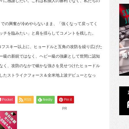
々に感謝したい。これは私個人の勝利でなく、私たちの
までの興奮が冷めやらないまま、「強くなって戻ってく
ッチを臨みたい」と肩を揺らしてコメントを残した。
ロフスキー以上に、ヒョードルと互角の攻防を繰り広げた
ー級の新鋭ではなく、ヘビー級の強豪として世間に認知
なく、攻防のなかで確かな強さを見せつけたヒョードル
したストライクフォース＆全米地上波デビューとなっ
Pocket
RSS
feedly
Pin it
PR