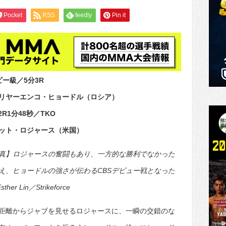
Pocket
RSS
feedly
Pin it
ビー級／5分3R
リヤーエンコ・ヒョードル（ロシア）
.2R1分48秒／TKO
ット・ロジャース（米国）
真】ロジャースの奮闘もあり、一方的な勝利でなかった
え、ヒョードルの強さが伝わるCBSデビュー戦となった
Esther Lin／Strikeforce
距離からジャブを見せるロジャースに、一瞬の交錯のな