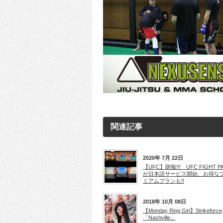
関連記事
2020年 7月 22日
【UFC】朗報!!! UFC FIGHT P
が日本語サービス開始、お得な
ミアムプランも!!
2018年 10月 08日
【Monday Ring Girl】Strikeforce
「Nashville」