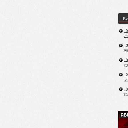
Re
【
が
【
後
【
な
【
ン
【
に