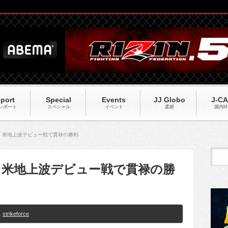
port
Special
Events
JJ Globo
J-C
レポート
スペシャル
イベント
柔術
国内M
e】皇帝、米地上波デビュー戦で貫禄の勝利
】皇帝、米地上波デビュー戦で貫禄の勝
strikeforce