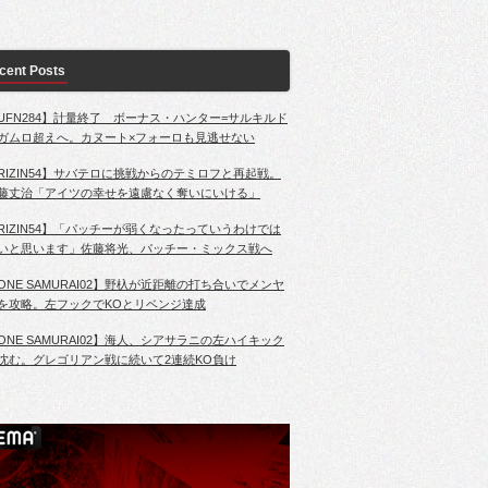
cent Posts
UFN284】計量終了 ボーナス・ハンター=サルキルド
ガムロ超えへ。カヌート×フォーロも見逃せない
RIZIN54】サバテロに挑戦からのテミロフと再起戦。
藤丈治「アイツの幸せを遠慮なく奪いにいける」
RIZIN54】「パッチーが弱くなったっていうわけでは
いと思います」佐藤将光、パッチー・ミックス戦へ
ONE SAMURAI02】野杁が近距離の打ち合いでメンヤ
を攻略。左フックでKOとリベンジ達成
ONE SAMURAI02】海人、シアサラニの左ハイキック
沈む。グレゴリアン戦に続いて2連続KO負け