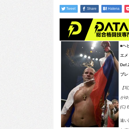
Tweet
Share
Hatena
■ヘ
エメ
Def
ブレ
【写
がゆ
(C) 
遠い