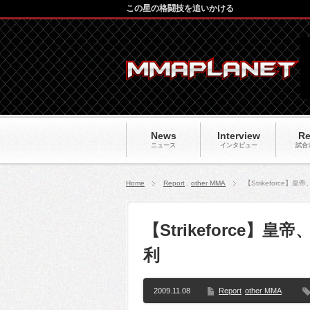
この星の格闘技を追いかける
News
Interview
Re
ニュース
インタビュー
試合
Home
Report
,
other MMA
【Strikeforc
【Strikeforce
利
2009.11.08
Report
other MMA