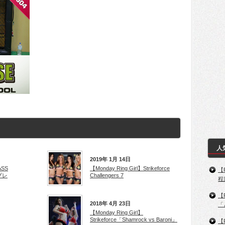
人
2019年 1月 14日
ASS
【Monday Ring Girl】Strikeforce
【
プレ
Challengers 7
程
【
2018年 4月 23日
「
【Monday Ring Girl】
Strikeforce「Shamrock vs Baroni」
【