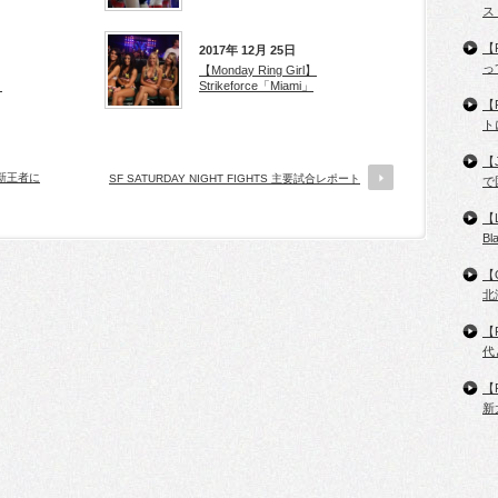
ス
【
2017年 12月 25日
っ
【Monday Ring Girl】
」
Strikeforce「Miami」
【
ト
【
し新王者に
SF SATURDAY NIGHT FIGHTS 主要試合レポート
で
【
B
【
北
【
代
【
新