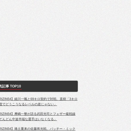
気記事 TOP10
RIZIN54】細川一颯と69キロ契約で対戦、直樹「3キロ
度でどうこうなるレベルの差じゃない」
RIZIN54】摩嶋一整が語る武田光司とフェザー級戦線
どんどん中途半端な選手はいなくなる」
RIZIN54】捲土重来の佐藤将光戦、パッチー・ミック