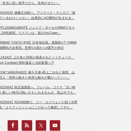
「本当に良い相手だから、失神させたい」
RIZIN54】後藤丈治戦へ。アジスベク・テミロフ「狙
ているわけじゃない。結果的にKO勝利が生まれる」
PFL2026#11&MVP】ジェイク・ポールがMMAでネイ
に対戦表明。ウスマンは「彼はYouTuber」
JMMAF TOKYO IFM】日本強化策。画期的=アマMMA
国際戦大会実現。世界5カ国から9選手が来日
LFA242】上久保と対戦が発表されたトイチュベク。
lack Combatが契約違反と法的処置へ?!
ONE SAMURAI02】修斗王者=田上こゆると激突、山
渓人「得意な動きと得意な動きが繋がって――」
RIZIN54】秋元強真戦へ、クレベル・コイケ「古い時
と新しい時代の戦いかもしれませんが、私は今でも」
RIZIN54】RIZIN初陣で、リー・カイウェンと戦う水野
太「よりフィニッシュにこだわって練習してきた」