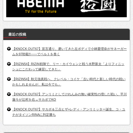
最近の投稿
【KNOCK OUT67】宣言通り、磨いてきた左ボディで小林愛理奈がサネーガー
ムを97秒殺!!――でベルトを巻く
【RIZIN54】RIZIN初陣で、リー・カイウェンと戦う水野新太「よりフィニッ
シュにこだわって練習してきた」
【RIZIN54】秋元強真戦へ、クレベル・コイケ「古い時代と新しい時代の戦い
かもしれませんが、私は今でも」
【KNOCK OUT67】アンリミとしてけれんみの無い確実性の増した戦い。平川
蓮斗が辻村を右→サカボでKO
【KNOCK OUT67】サカボ＆三点ヒザ=レディ・アンリミッター誕生。コ・ユ
ナがタイソンRINAに判定勝ち