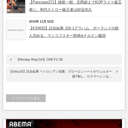
【Pancrase271】徳留一樹、北岡超えでKOPライト級王
者に。初代ストロー級王者は砂辺光久
2015年 11月 02日
【KSW32】試合結果 元K-1グラハム、ポーランドの鉄
人沈める。マンコフスキー防衛&ナルクン戴冠
【Monday Ring Girl】ONE FC 08
【Glory25】試合結果 ペトロシアン完勝。グローエンハートがウェルター
級T制し、ロスマーレンは…
トップページに戻る