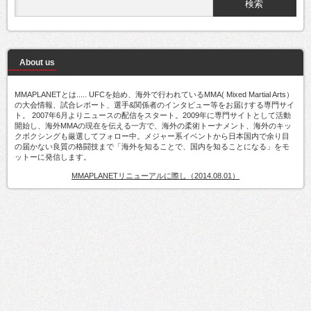
About us
MMAPLANETとは..... UFCを始め、海外で行われているMMA( Mixed Martial Arts）
の大会情報、試合レポート、選手&関係者のインタビュー等をお届けする専門サイ
ト。 2007年6月よりニュースの配信をスタート。2009年に専門サイトとして活動
開始し、海外MMAの現在を伝える一方で、海外の柔術トーナメント、海外のキッ
クボクシングも厳選してフォロー中。メジャー系イベントから日本国内で余り目
の届かない良質の格闘技まで「海外を知ることで、国内を知ることになる」をモ
ットーに発信します。
MMAPLANETリニューアルに際し（2014.08.01）