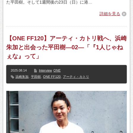
た平田樹。そして1週間後の23日（日）に港…
詳細を見る
【ONE FF120】アーティ・カトリ戦へ、浜崎
朱加と出会った平田樹―02―「『1人じゃね
ぇな』って」
2025.08.14
Interview
ONE
浜崎朱加
,
平田樹
,
ONE FF120
,
アーティ・カトリ