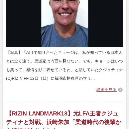
【写真】「ATTで知り合ったキョージは、私が知っている日本人
とは全く違う。柔道家は内面を見せない。でも、キョージはいつ
も笑って、感情を顔に表せているわ」と話していたクジュティナ
(C)RIZIN FF 12日（日）に福岡市博多区のマリ…
詳細を見る
【RIZIN LANDMARK13】元LFA王者クジュ
ティナと対戦、浜崎朱加「柔道時代の後輩か