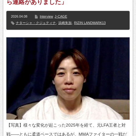
ら連絡がありました」
2026.04.08
Interview
J-CAGE
ナターシャ・クジュティナ
,
浜崎朱加
,
RIZIN LANDMARK13
【写真】様々な変化が起こった2025年を経て、元LFA王者と対
戦——ともに柔道ベースではあるが、MMAファイターの一戦だ