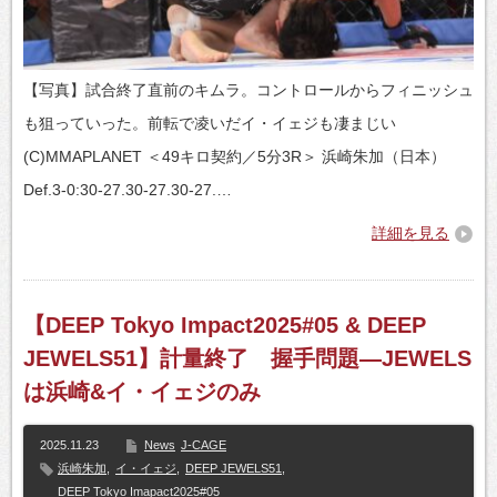
【写真】試合終了直前のキムラ。コントロールからフィニッシュ
も狙っていった。前転で凌いだイ・イェジも凄まじい
(C)MMAPLANET ＜49キロ契約／5分3R＞ 浜崎朱加（日本）
Def.3-0:30-27.30-27.30-27.…
詳細を見る
【DEEP Tokyo Impact2025#05 & DEEP
JEWELS51】計量終了 握手問題―JEWELS
は浜崎&イ・イェジのみ
2025.11.23
News
J-CAGE
浜崎朱加
,
イ・イェジ
,
DEEP JEWELS51
,
DEEP Tokyo Imapact2025#05