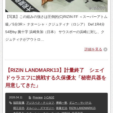
【写真】この組みの強さは圧倒的(C)RIZIN FF ＜スーパーアトム
級／5分3R＞ ナターシャ・クジュティナ（ロシア） Def.1R4分
54秒by 腕十字 浜崎朱加（日本） サウスポーの浜崎に対し、ク
ジュティナがアウトロ…
詳細を見る
【RIZIN LANDMARK13】計量終了 シェイ
ドゥラエフに挑戦する久保優太「秘密兵器を
用意してきた」
2026.04.11
Preview
J-CAGE
福田龍彌
,
アジスベク・テミロフ
,
摩嶋一整
,
ダニー・サバテロ
,
堀江圭功
,
ヌルハン・ズマガジー
,
後藤丈治
,
RIZIN LANDMARK13
,