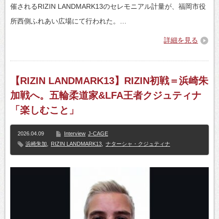
催されるRIZIN LANDMARK13のセレモニアル計量が、福岡市役
所西側ふれあい広場にて行われた。…
詳細を見る
【RIZIN LANDMARK13】RIZIN初戦＝浜崎朱
加戦へ。五輪柔道家&LFA王者クジュティナ
「楽しむこと」
2026.04.09
Interview
J-CAGE
浜崎朱加
,
RIZIN LANDMARK13
,
ナターシャ・クジュティナ