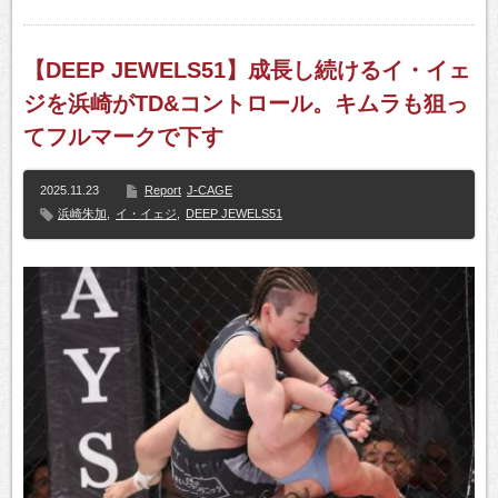
【DEEP JEWELS51】成長し続けるイ・イェ
ジを浜崎がTD&コントロール。キムラも狙っ
てフルマークで下す
2025.11.23
Report
J-CAGE
浜崎朱加
,
イ・イェジ
,
DEEP JEWELS51