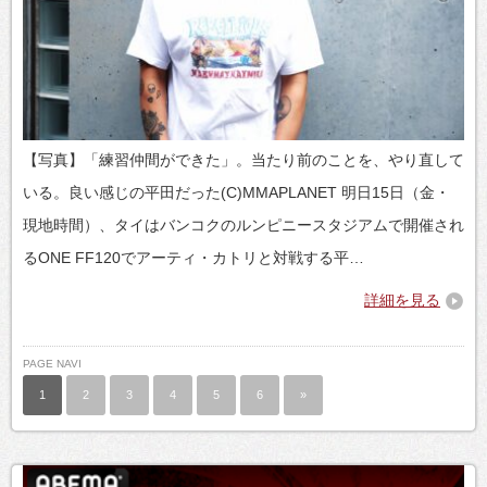
【写真】「練習仲間ができた」。当たり前のことを、やり直して
いる。良い感じの平田だった(C)MMAPLANET 明日15日（金・
現地時間）、タイはバンコクのルンピニースタジアムで開催され
るONE FF120でアーティ・カトリと対戦する平…
詳細を見る
PAGE NAVI
1
2
3
4
5
6
»