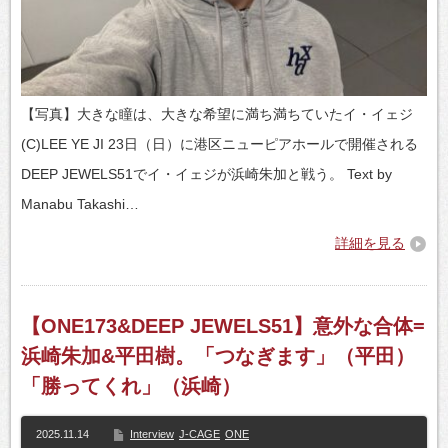
【写真】大きな瞳は、大きな希望に満ち満ちていたイ・イェジ
(C)LEE YE JI 23日（日）に港区ニューピアホールで開催される
DEEP JEWELS51でイ・イェジが浜崎朱加と戦う。 Text by
Manabu Takashi…
詳細を見る
【ONE173&DEEP JEWELS51】意外な合体=
浜崎朱加&平田樹。「つなぎます」（平田）
「勝ってくれ」（浜崎）
2025.11.14
Interview
J-CAGE
ONE