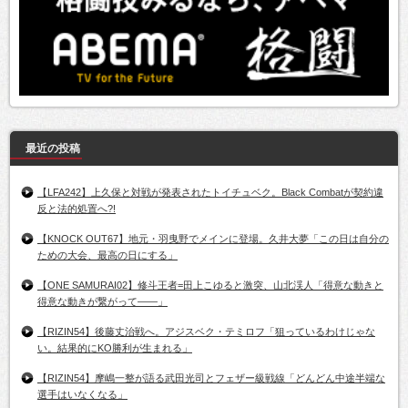
最近の投稿
【LFA242】上久保と対戦が発表されたトイチュベク。Black Combatが契約違
反と法的処置へ?!
【KNOCK OUT67】地元・羽曳野でメインに登場。久井大夢「この日は自分の
ための大会、最高の日にする」
【ONE SAMURAI02】修斗王者=田上こゆると激突、山北渓人「得意な動きと
得意な動きが繋がって――」
【RIZIN54】後藤丈治戦へ。アジスベク・テミロフ「狙っているわけじゃな
い。結果的にKO勝利が生まれる」
【RIZIN54】摩嶋一整が語る武田光司とフェザー級戦線「どんどん中途半端な
選手はいなくなる」