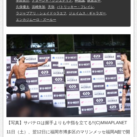
本田良介
,
ナターシャ・クジュティナ
,
神龍誠
,
萩原京平
,
久保優太
,
浜崎朱加
,
天弥
,
パトリッキー・フレイレ
,
ラジャブアリ・シェイドゥラエフ
,
ジェイムス・ギャラガー
,
エンカジムーロ・ズールー
【写真】サバテロは握手よりも中指を立てる!!(C)MMAPLANET
11日（土）、翌12日に福岡市博多区のマリンメッセ福岡A館で開