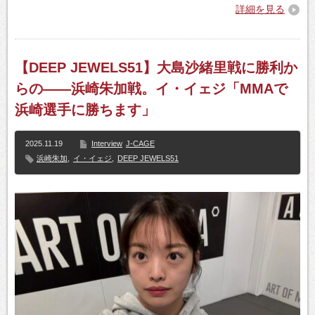
詳細を見る
【DEEP JEWELS51】大島沙緒里戦に勝利か
らの――浜崎朱加戦。イ・イェジ「MMAで
浜崎選手に勝ちます」
2025.11.19
Interview
J-CAGE
浜崎朱加
,
イ・イェジ
,
DEEP JEWELS51