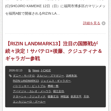
(C)SHOJIRO KAMEIKE 12日（日）に福岡市博多区のマリンメッ
セ福岡A館で開催されるRIZIN LA…
詳細を見る
【RIZIN LANDMARK13】注目の国際戦が
続々決定！サバテロ×後藤、クジュティナ＆
ギャラガー参戦
2026.02.13
News
J-CAGE
ダニー・サバテロ
,
ヌルハン・ズマガジー
,
浜崎朱加
,
RIZIN LANDMARK13
,
ジェイムス・ギャラガー
,
パトリッキー・ピットブル
,
摩嶋一整
,
アバイジャ・カレオ・メへウラ
,
堀江圭功
,
ナターシャ・クジュティナ
,
後藤丈治
,
神龍誠
,
萩原京平
,
天弥
,
エンカジムーロ・ズールー