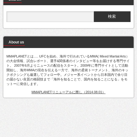
About us
MMAPLANETとは..... UFCを始め、海外で行われているMMA( Mixed Martial Arts）
の大会情報、試合レポート、選手&関係者のインタビュー等をお届けする専門サイ
ト。 2007年6月よりニュースの配信をスタート。2009年に専門サイトとして活動
開始し、海外MMAの現在を伝える一方で、海外の柔術トーナメント、海外のキッ
クボクシングも厳選してフォロー中。メジャー系イベントから日本国内で余り目
の届かない良質の格闘技まで「海外を知ることで、国内を知ることになる」をモ
ットーに発信します。
MMAPLANETリニューアルに際し（2014.08.01）