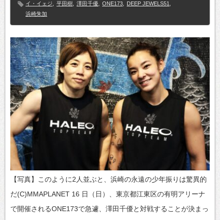
イ・イェジ
,
平田樹
,
澤田千優
,
ONE173
,
DEEP JEWELS51
,
浜崎朱加
【写真】このように2人並ぶと、浜崎の永遠の少年振りは驚異的
だ(C)MMAPLANET 16 日（日）、東京都江東区の有明アリーナ
で開催されるONE173で急遽、澤田千優と対戦することが決まっ