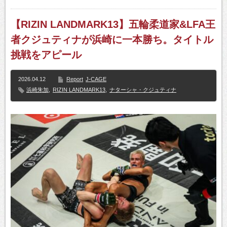
【RIZIN LANDMARK13】五輪柔道家&LFA王
者クジュティナが浜崎に一本勝ち。タイトル
挑戦をアピール
2026.04.12
Report
J-CAGE
浜崎朱加
,
RIZIN LANDMARK13
,
ナターシャ・クジュティナ