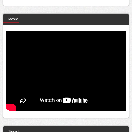
Movie
Search