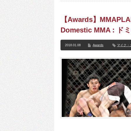
【Awards】MMAPLAN
Domestic MMA :
2018.01.08
Awards
マイク・