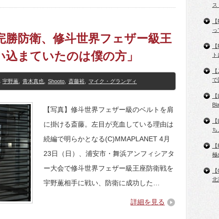
ス
【
っ
薫に完勝防衛、修斗世界フェザー級王
【
追い込まていたのは僕の方」
ト
【
で
宇野薫
,
青木真也
,
Shooto
,
斎藤裕
,
マイク・グランディ
【
B
【写真】修斗世界フェザー級のベルトを肩
【
に掛ける斎藤。左目が充血している理由は
ち
続編で明らかとなる(C)MMAPLANET 4月
【
23日（日）、浦安市・舞浜アンフィシアタ
極
ー大会で修斗世界フェザー級王座防衛戦を
【
北
宇野薫相手に戦い、防衛に成功した…
詳細を見る