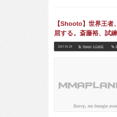
【Shooto】世界
屈する。斎藤裕、試
2017.01.29
Report
J-CAGE
S