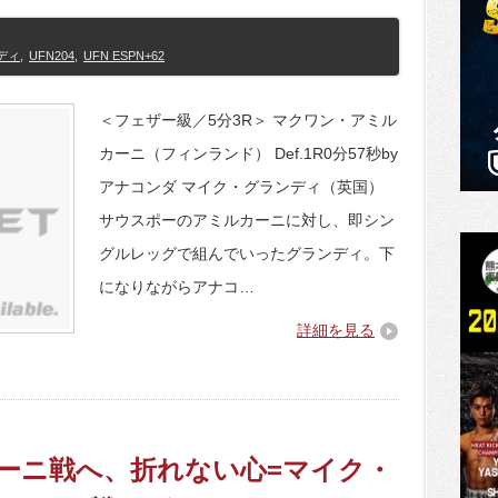
ディ
,
UFN204
,
UFN ESPN+62
＜フェザー級／5分3R＞ マクワン・アミル
カーニ（フィンランド） Def.1R0分57秒by
アナコンダ マイク・グランディ（英国）
サウスポーのアミルカーニに対し、即シン
グルレッグで組んでいったグランディ。下
になりながらアナコ…
詳細を見る
ミカーニ戦へ、折れない心=マイク・