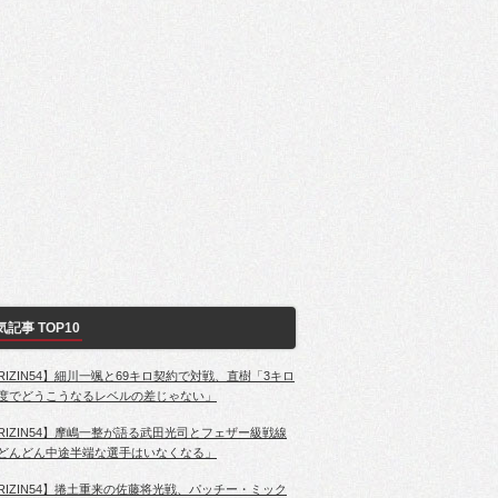
気記事 TOP10
RIZIN54】細川一颯と69キロ契約で対戦、直樹「3キロ
度でどうこうなるレベルの差じゃない」
RIZIN54】摩嶋一整が語る武田光司とフェザー級戦線
どんどん中途半端な選手はいなくなる」
RIZIN54】捲土重来の佐藤将光戦、パッチー・ミック