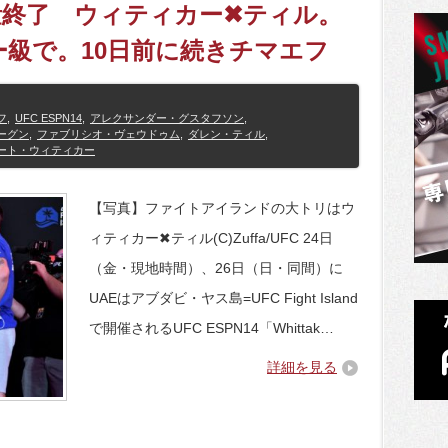
】計量終了 ウィティカー✖ティル。
級で。10日前に続きチマエフ
フ
,
UFC ESPN14
,
アレクサンダー・グスタフソン
,
ーグン
,
ファブリシオ・ヴェウドゥム
,
ダレン・ティル
,
ート・ウィティカー
【写真】ファイトアイランドの大トリはウ
ィティカー✖ティル(C)Zuffa/UFC 24日
（金・現地時間）、26日（日・同間）に
UAEはアブダビ・ヤス島=UFC Fight Island
で開催されるUFC ESPN14「Whittak…
詳細を見る