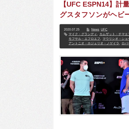
【UFC ESPN14
グスタフソンがヘビー
2020.07.25
News
UFC
マイク・グランディ
,
カムザット・チマエ
モフサル・エフロエフ
,
マウリシオ・ショ
アントニオ・ホジェリオ・ノゲイラ
,
ロバ