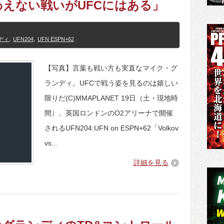
えない戦いがUFCにはある」
ディ
,
UFN204
,
UFN ESPN+62
【写真】言葉も戦い方も実直なマイク・グ
ランディ。UFCで戦う姿を見るのは嬉しい
限りだ(C)MMAPLANET 19日（土・現地時
間）、英国ロンドンのO2アリーナで開催
されるUFN204:UFN on ESPN+62「Volkov
vs…
詳細を見る