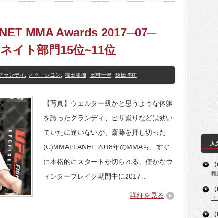
ET MMA Awards 2017─07─
 ドミネイト部門15位~11位
グランディ
,
オク・レユン
,
福田龍彌
,
田村一聖
,
猿田洋祐
【写真】ウェルター級かと思うような体躯
を誇ったグランディ、ヒザ蹴りなどは効い
ていたに違いないが、斎藤を押し切った
人
(C)MMAPLANET 2018年のMMAも、すぐ
に本格的にスタートが切られる。僅かなウ
【
程
ィンターブレイク期間中に2017…
【
詳細を見る
「
【