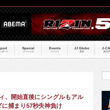
port
Special
Events
JJ Globo
J-C
レポート
スペシャル
イベント
柔術
国内M
ンディ、開始直後にシングルもアル
に捕まり57秒失神負け