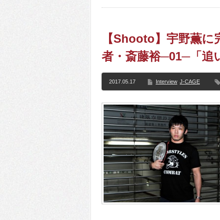
【Shooto】宇野
者・斎藤裕─01─「
2017.05.17
Interview
J-CAGE