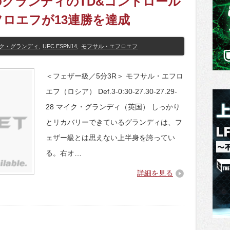
】あのグランディのTD&コントロール
ロエフが13連勝を達成
ク・グランディ
,
UFC ESPN14
,
モフサル・エフロエフ
＜フェザー級／5分3R＞ モフサル・エフロ
エフ（ロシア） Def.3-0:30-27.30-27.29-
28 マイク・グランディ（英国） しっかり
とリカバリーできているグランディは、フ
ェザー級とは思えない上半身を誇ってい
る。右オ…
詳細を見る