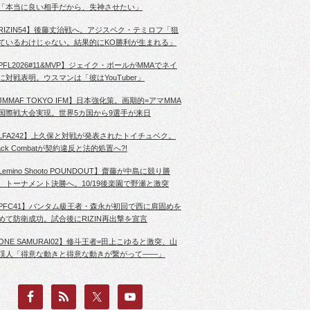
「本当に良い相手だから、失神させたい」
RIZIN54】後藤丈治戦へ。アジスベク・テミロフ「狙
ているわけじゃない。結果的にKO勝利が生まれる」
PFL2026#11&MVP】ジェイク・ポールがMMAでネイ
に対戦表明。ウスマンは「彼はYouTuber」
JMMAF TOKYO IFM】日本強化策。画期的=アマMMA
国際戦大会実現。世界5カ国から9選手が来日
LFA242】上久保と対戦が発表されたトイチュベク。
lack Combatが契約違反と法的処置へ?!
Lemino Shooto POUNDOUT】齋藤が中島に競り勝
、トーナメント決勝へ。10/19後楽園で野瀬と激突
PFC41】バンタム級王者・森永が初回で西に肩固めを
めて防衛成功。試合後にRIZIN再出撃を宣言
ONE SAMURAI02】修斗王者=田上こゆると激突、山
渓人「得意な動きと得意な動きが繋がって――」