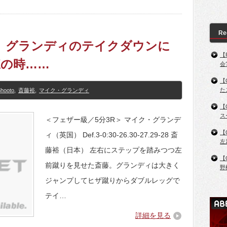
Re
王者、グランディのテイクダウンに
【
練の時……
会
【
た
hooto
,
斎藤裕
,
マイク・グランディ
【
ス
＜フェザー級／5分3R＞ マイク・グランデ
【
ィ（英国） Def.3-0:30-26.30-27.29-28 斎
左
藤裕（日本） 左右にステップを踏みつつ左
【
前蹴りを見せた斎藤。グランディは大きく
野
ジャンプしてヒザ蹴りからダブルレッグで
テイ…
詳細を見る