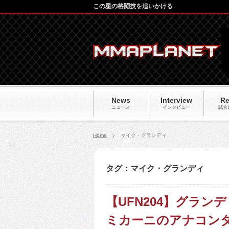
この星の格闘技を追いかける
News
Interview
Re
ニュース
インタビュー
試合
Home
マイク・グランディ
タグ：マイク・グランディ
【UFN204】グラ
ミカーニのアナコンダ