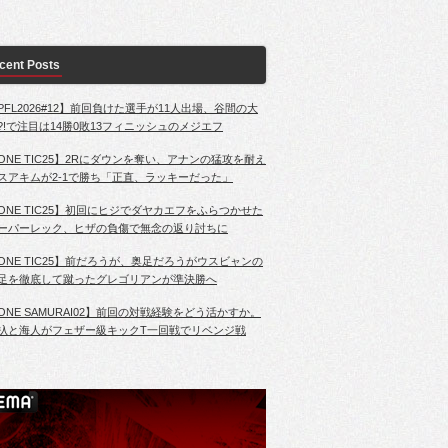
cent Posts
PFL2026#12】前回負けた選手が11人出場、谷間の大
?!で注目は14勝0敗13フィニッシュのメジエフ
ONE TIC25】2Rにダウンを奪い、アナンの猛攻を耐え
スアキムが2-1で勝ち「正直、ラッキーだった」
ONE TIC25】初回にヒジでダヤカエフをふらつかせた
ーパーレック、ヒザの負傷で無念の返り討ちに
ONE TIC25】前だろうが、奥足だろうがウスビャンの
足を徹底して蹴ったグレゴリアンが準決勝へ
ONE SAMURAI02】前回の対戦経験をどう活かすか。
杁と海人がフェザー級キックT一回戦でリベンジ戦