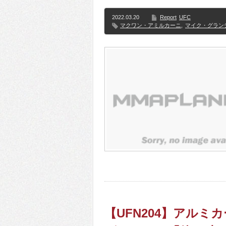
2022.03.20
Report
UFC
マクワン・アミルカーニ
,
マイク・グラン
【UFN204】アル