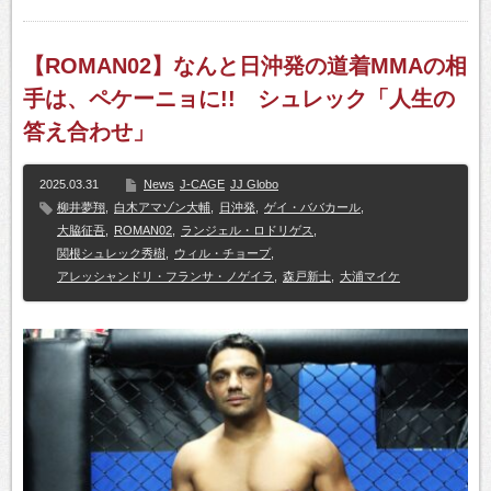
【ROMAN02】なんと日沖発の道着MMAの相
手は、ペケーニョに!! シュレック「人生の
答え合わせ」
2025.03.31
News
J-CAGE
JJ Globo
柳井夢翔
,
白木アマゾン大輔
,
日沖発
,
ゲイ・ババカール
,
大脇征吾
,
ROMAN02
,
ランジェル・ロドリゲス
,
関根シュレック秀樹
,
ウィル・チョープ
,
アレッシャンドリ・フランサ・ノゲイラ
,
森戸新士
,
大浦マイケ