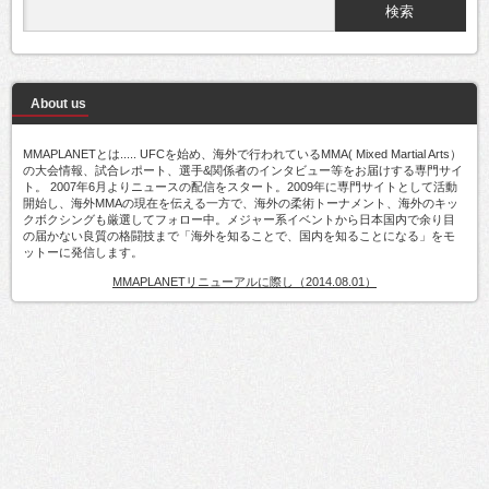
About us
MMAPLANETとは..... UFCを始め、海外で行われているMMA( Mixed Martial Arts）
の大会情報、試合レポート、選手&関係者のインタビュー等をお届けする専門サイ
ト。 2007年6月よりニュースの配信をスタート。2009年に専門サイトとして活動
開始し、海外MMAの現在を伝える一方で、海外の柔術トーナメント、海外のキッ
クボクシングも厳選してフォロー中。メジャー系イベントから日本国内で余り目
の届かない良質の格闘技まで「海外を知ることで、国内を知ることになる」をモ
ットーに発信します。
MMAPLANETリニューアルに際し（2014.08.01）