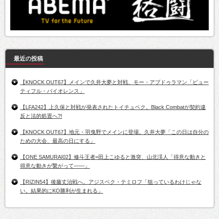
最近の投稿
【KNOCK OUT67】メインで久井大夢と対戦、モー・アブドゥラマン「ビュー
ティフル・バイオレンス」
【LFA242】上久保と対戦が発表されたトイチュベク。Black Combatが契約違
反と法的処置へ?!
【KNOCK OUT67】地元・羽曳野でメインに登場。久井大夢「この日は自分の
ための大会、最高の日にする」
【ONE SAMURAI02】修斗王者=田上こゆると激突、山北渓人「得意な動きと
得意な動きが繋がって――」
【RIZIN54】後藤丈治戦へ。アジスベク・テミロフ「狙っているわけじゃな
い。結果的にKO勝利が生まれる」