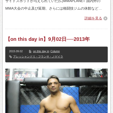
サイドスポットが与えられていた(C)MMAPLANET 国内外の
MMA大会の中止及び延期、さらには格闘技ジムの休館など…
詳細を見る
【on this day in】9月02日──2013年
2015.09.02
on this day in
Column
アレッシャンドリ・フランサ・ノゲイラ