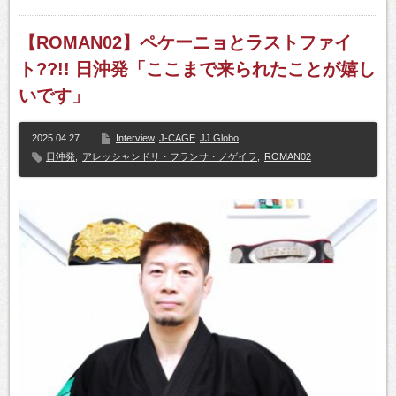
【ROMAN02】ペケーニョとラストファイ
ト??!! 日沖発「ここまで来られたことが嬉し
いです」
2025.04.27
Interview
J-CAGE
JJ Globo
日沖発
,
アレッシャンドリ・フランサ・ノゲイラ
,
ROMAN02