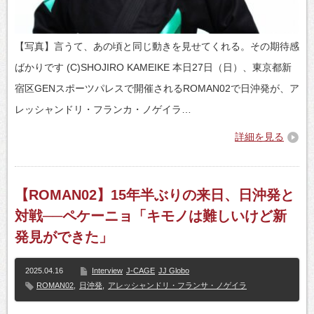
【写真】言うて、あの頃と同じ動きを見せてくれる。その期待感
ばかりです (C)SHOJIRO KAMEIKE 本日27日（日）、東京都新
宿区GENスポーツパレスで開催されるROMAN02で日沖発が、ア
レッシャンドリ・フランカ・ノゲイラ…
詳細を見る
【ROMAN02】15年半ぶりの来日、日沖発と
対戦──ペケーニョ「キモノは難しいけど新
発見ができた」
2025.04.16
Interview
J-CAGE
JJ Globo
ROMAN02
,
日沖発
,
アレッシャンドリ・フランサ・ノゲイラ