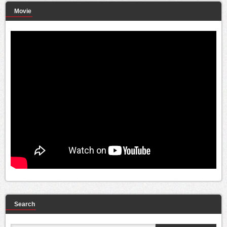
Movie
Search