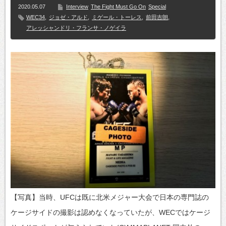
2020.05.07
Interview
The Fight Must Go On
Special
WEC34
,
ジョゼ・アルド
,
ミゲール・トーレス
,
前田吉朗
,
アレッシャンドリ・フランサ・ノゲイラ
【写真】当時、UFCは既に北米メジャー大会で日本の専門誌の
ケージサイドの撮影は認めなくなっていたが、WECではケージ