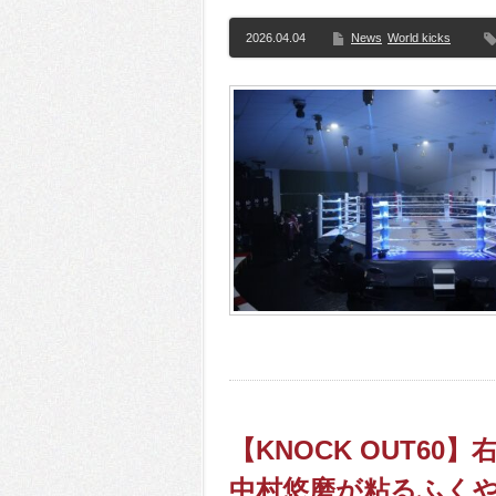
2026.04.04
News
World kicks
【KNOCK OUT6
中村悠磨が粘るふく