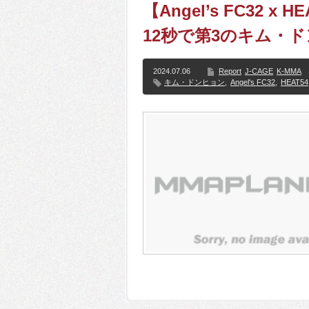
【Angel’s FC32 
12秒で第3のキム・
2024.07.06
Report
J-CAGE
K-MMA
キム・ドンヒョン
,
Angel's FC32
,
HEAT54