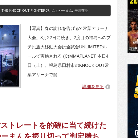
THE KNOCK OUT FIGHTER07
,
ふくやーまん
,
平川蓮斗
【写真】春の訪れを告げる? 常葉アリーナ
大会。3月22日に続き、2度目の福島へのプ
チ民族大移動大会は全試合UNLIMITEDル
ールで実施される (C)MMAPLANET 本日4
日（土）、福島県田村市のKNOCK OUT常
葉アリーナで開…
詳細を見る
0】右ストレートを的確に当て続けた
やーまんを振り切って判定勝ち