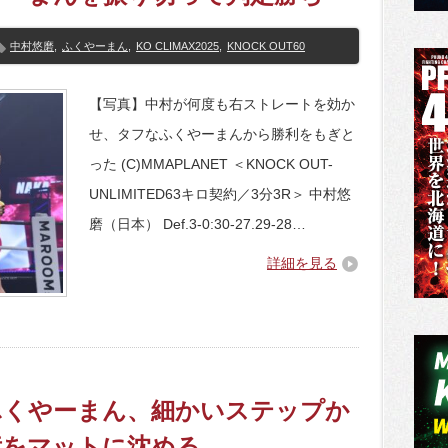
中村悠磨
,
ふくやーまん
,
KO CLIMAX2025
,
KNOCK OUT60
【写真】中村が何度も右ストレートを効か
せ、タフなふくやーまんから勝利をもぎと
った (C)MMAPLANET ＜KNOCK OUT-
UNLIMITED63キロ契約／3分3R＞ 中村悠
磨（日本） Def.3-0:30-27.29-28…
詳細を見る
6】ふくやーまん、細かいステップか
彦をマットに沈める