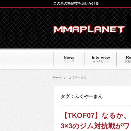
この星の格闘技を追いかける
News
Interview
Re
ニュース
インタビュー
試合
Home
ふくやーまん
タグ：ふくやーまん
【TKOF07】なるか、
3×3のジム対抗戦が