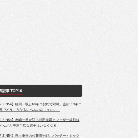
気記事 TOP10
RIZIN54】細川一颯と69キロ契約で対戦、直樹「3キロ
度でどうこうなるレベルの差じゃない」
RIZIN54】摩嶋一整が語る武田光司とフェザー級戦線
どんどん中途半端な選手はいなくなる」
RIZIN54】捲土重来の佐藤将光戦、パッチー・ミック