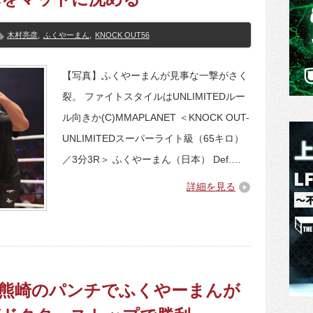
木村亮彦
,
ふくやーまん
,
KNOCK OUT56
【写真】ふくやーまんが見事な一撃がさく
裂。 ファイトスタイルはUNLIMITEDルー
ル向きか(C)MMAPLANET ＜KNOCK OUT-
UNLIMITEDスーパーライト級（65キロ）
／3分3R＞ ふくやーまん（日本） Def.…
詳細を見る
C34】熊崎のパンチでふくやーまんが