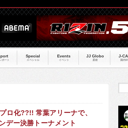
port
Special
Events
JJ Globo
J-C
レポート
スペシャル
イベント
柔術
国内M
プロ化??!! 常葉アリーナで、
ワンデー決勝トーナメント