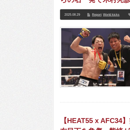
2025.08.29
Report
World kicks
【HEAT55 x AF