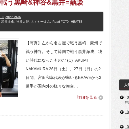
戦う黒崎&神谷&黒井=鼎談
FC
other MMA
黒井海成
,
神谷大智
,
ふくやーまん
,
Road FC70
,
HEAT55
,
【写真】左から名古屋で戦う黒崎、豪州で
戦う神谷。そして韓国で戦う黒井海成。凄
い時代になったものだ (C)TAKUMI
NAKAMURA 26日（土）、27日（日）の2
日間、宮田和幸代表が率いるBRAVEから3
人
選手が国内外の様々な舞台…
詳細を見る
【
程
【
「
【