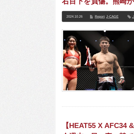
右目下を負傷。熊崎
2024.10.26
Report
J-CAGE
【HEAT55 X AFC34 &