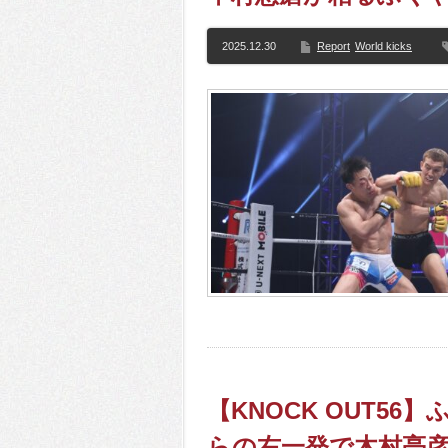
2025.12.30
Report
World kicks
【KNOCK OUT5
らの右一発で木村亮