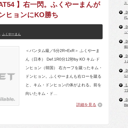
x HEAT54 】右一閃。ふくやーまんが
ス
【
ドンヒョンにKO勝ち
代
【
っ
,
ふくやーまん
【
後
＜バンタム級／5分2R+ExR＞ ふくやーま
【
ん（日本） Def.1R0分12秒by KO キム·ド
ト
ンヒョン（韓国） 右カーフを蹴ったキム・
【
ドンヒョン。ふくやーまんも右ローを蹴る
な
と、キム・ドンヒョンの体がよれる。前を
【
で
向いたキム・ド…
【
詳細を見る
B