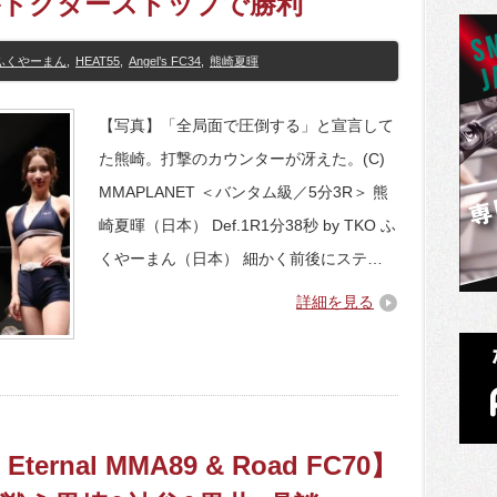
がドクターストップで勝利
ふくやーまん
,
HEAT55
,
Angel’s FC34
,
熊崎夏暉
【写真】「全局面で圧倒する」と宣言して
た熊崎。打撃のカウンターが冴えた。(C)
MMAPLANET ＜バンタム級／5分3R＞ 熊
崎夏暉（日本） Def.1R1分38秒 by TKO ふ
くやーまん（日本） 細かく前後にステ…
詳細を見る
 Eternal MMA89 & Road FC70】