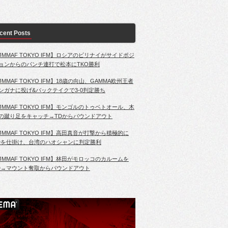
cent Posts
JMMAF TOKYO IFM】ロシアのビリナイがサイドポジ
ョンからのパンチ連打で松本にTKO勝利
JMMAF TOKYO IFM】18歳の向山、GAMMA欧州王者
ンガナに投げ&バックテイクで3-0判定勝ち
JMMAF TOKYO IFM】モンゴルのトゥベトオール、木
の蹴り足をキャッチ→TDからパウンドアウト
JMMAF TOKYO IFM】高田真音が打撃から積極的に
Dを仕掛け、台湾のハオシャンに判定勝利
JMMAF TOKYO IFM】林田がモロッコのカルームを
D→マウント奪取からパウンドアウト