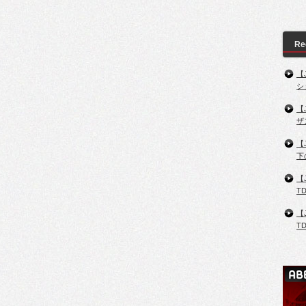
Re
【
シ
【
ザ
【
下
【
T
【
T