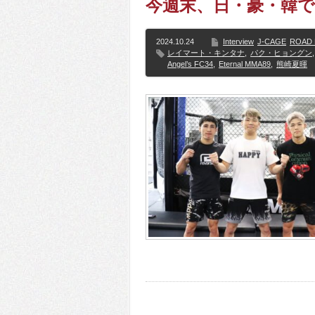
今週末、日・豪・韓で
2024.10.24
Interview
J-CAGE
ROAD 
レイマート・キンタナ
,
パク・ヒョングン
,
Angel’s FC34
,
Eternal MMA89
,
熊崎夏暉