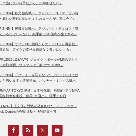
「本当に良い相手だから、失神させたい」
RIZIN54】秋元強真戦へ、クレベル・コイケ「古い時
と新しい時代の戦いかもしれませんが、私は今でも」
RIZIN54】後藤丈治戦へ。アジスベク・テミロフ「狙
ているわけじゃない。結果的にKO勝利が生まれる」
RIZIN54】サバテロに挑戦からのテミロフと再起戦。
藤丈治「アイツの幸せを遠慮なく奪いにいける」
PFL2026#11&MVP】ジェイク・ポールがMMAでネイ
に対戦表明。ウスマンは「彼はYouTuber」
RIZIN54】「パッチーが弱くなったっていうわけでは
いと思います」佐藤将光、パッチー・ミックス戦へ
JMMAF TOKYO IFM】日本強化策。画期的=アマMMA
国際戦大会実現。世界5カ国から9選手が来日
LFA242】上久保と対戦が発表されたトイチュベク。
lack Combatが契約違反と法的処置へ?!